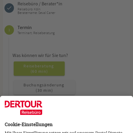
Reisebüro / Berater*in
Reisebüro: Köln
Beratername: Seval Caner
Termin
1
Terminart: Reiseberatung
Was können wir für Sie tun?
Reiseberatung
(60 min)
Buchungsänderung
(30 min)
Allgemeine Fragen
(15 min)
Wie möchten Sie beraten werden?