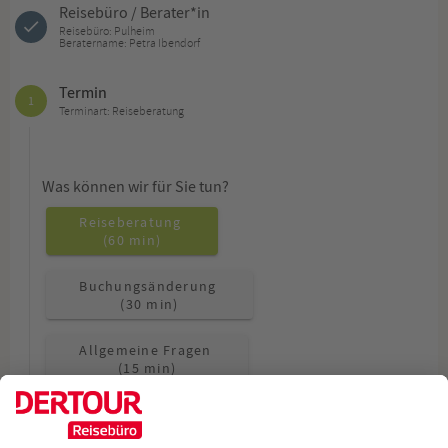
Reisebüro / Berater*in
Reisebüro: Pulheim
Beratername: Petra Ibendorf
Termin
1
Terminart: Reiseberatung
Was können wir für Sie tun?
Reiseberatung
(60 min)
Buchungsänderung
(30 min)
Allgemeine Fragen
(15 min)
Wie möchten Sie beraten werden?