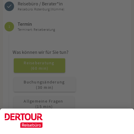
Reisebüro / Berater*in
Reisebüro: Rotenburg (Wümme)
Termin
1
Terminart: Reiseberatung
Was können wir für Sie tun?
Reiseberatung
(60 min)
Buchungsänderung
(30 min)
Allgemeine Fragen
(15 min)
Wie möchten Sie beraten werden?