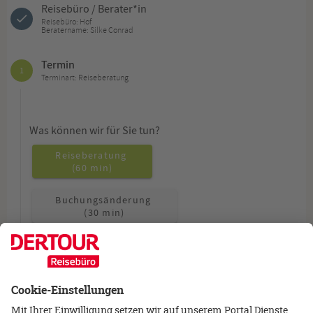
Reisebüro / Berater*in
Reisebüro: Hof
Beratername: Silke Conrad
Termin
1
Terminart: Reiseberatung
Was können wir für Sie tun?
Reiseberatung
(60 min)
Buchungsänderung
(30 min)
Allgemeine Fragen
(15 min)
Wie möchten Sie beraten werden?