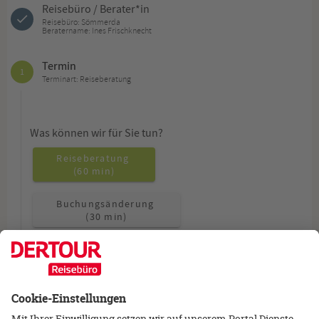
Reisebüro / Berater*in
Reisebüro: Sömmerda
Beratername: Ines Frischknecht
Termin
1
Terminart: Reiseberatung
Was können wir für Sie tun?
Reiseberatung
(60 min)
Buchungsänderung
(30 min)
Allgemeine Fragen
(15 min)
Wie möchten Sie beraten werden?