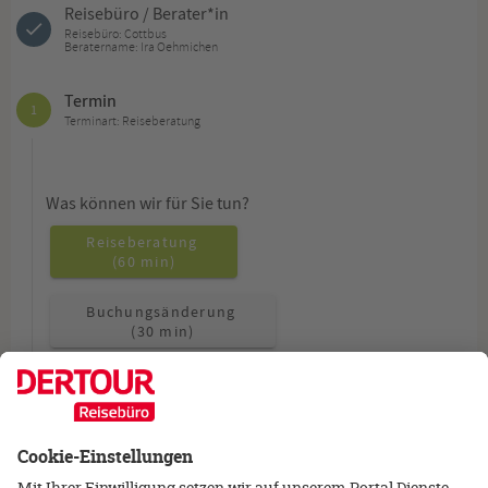
Reisebüro / Berater*in
Reisebüro: Cottbus
Beratername: Ira Oehmichen
Termin
1
Terminart: Reiseberatung
Was können wir für Sie tun?
Reiseberatung
(60 min)
Buchungsänderung
(30 min)
Allgemeine Fragen
(15 min)
Wie möchten Sie beraten werden?