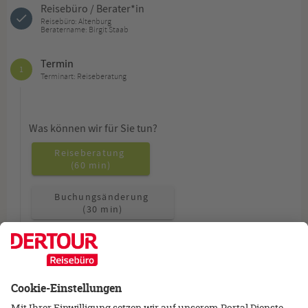
Reisebüro / Berater*in
Reisebüro: Altenburg
Beratername: Birgit Staab
Termin
1
Terminart: Reiseberatung
Was können wir für Sie tun?
Reiseberatung
(60 min)
Buchungsänderung
(30 min)
Allgemeine Fragen
(15 min)
Wie möchten Sie beraten werden?