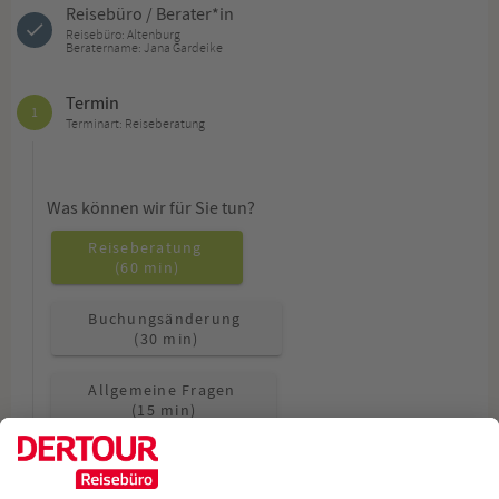
Reisebüro / Berater*in
Reisebüro: Altenburg
Beratername: Jana Gardeike
Termin
1
Terminart: Reiseberatung
Was können wir für Sie tun?
Reiseberatung
(60 min)
Buchungsänderung
(30 min)
Allgemeine Fragen
(15 min)
Wie möchten Sie beraten werden?