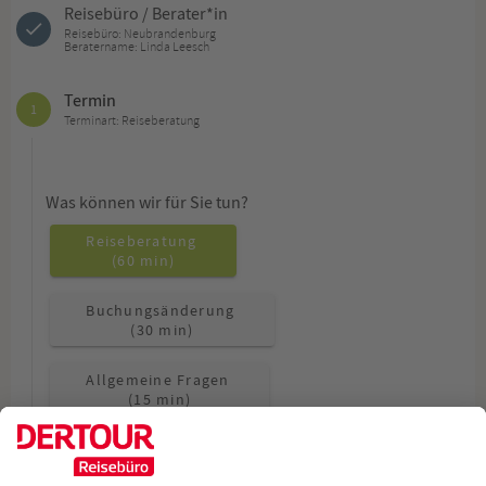
Reisebüro / Berater*in
Reisebüro: Neubrandenburg
Beratername: Linda Leesch
Termin
1
Terminart: Reiseberatung
Was können wir für Sie tun?
Reiseberatung
(60 min)
Buchungsänderung
(30 min)
Allgemeine Fragen
(15 min)
Wie möchten Sie beraten werden?