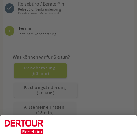
Reisebüro / Berater*in
Reisebüro: Neubrandenburg
Beratername: Maria Radant
Termin
1
Terminart: Reiseberatung
Was können wir für Sie tun?
Reiseberatung
(60 min)
Buchungsänderung
(30 min)
Allgemeine Fragen
(15 min)
Wie möchten Sie beraten werden?