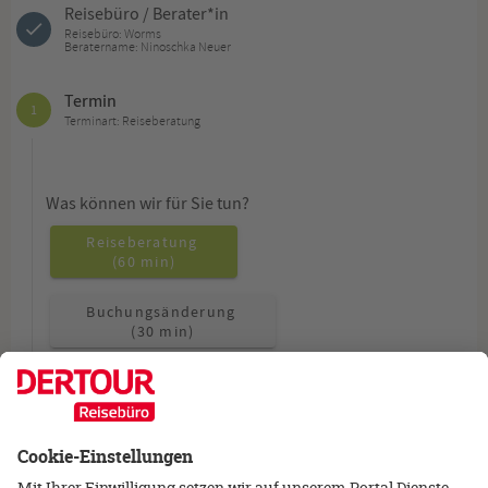
Reisebüro / Berater*in
Reisebüro: Worms
Beratername: Ninoschka Neuer
Termin
1
Terminart: Reiseberatung
Was können wir für Sie tun?
Reiseberatung
(60 min)
Buchungsänderung
(30 min)
Allgemeine Fragen
(15 min)
Wie möchten Sie beraten werden?