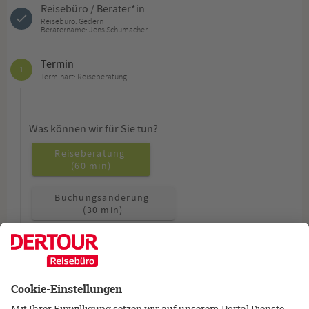
Reisebüro / Berater*in
Reisebüro: Gedern
Beratername: Jens Schumacher
Termin
1
Terminart: Reiseberatung
Was können wir für Sie tun?
Reiseberatung
(60 min)
Buchungsänderung
(30 min)
Allgemeine Fragen
(15 min)
Wie möchten Sie beraten werden?