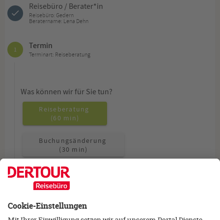
Reisebüro / Berater*in
Reisebüro: Gedern
Beratername: Lena Dehn
Termin
1
Terminart: Reiseberatung
Was können wir für Sie tun?
Reiseberatung
(60 min)
Buchungsänderung
(30 min)
Allgemeine Fragen
(15 min)
Wie möchten Sie beraten werden?