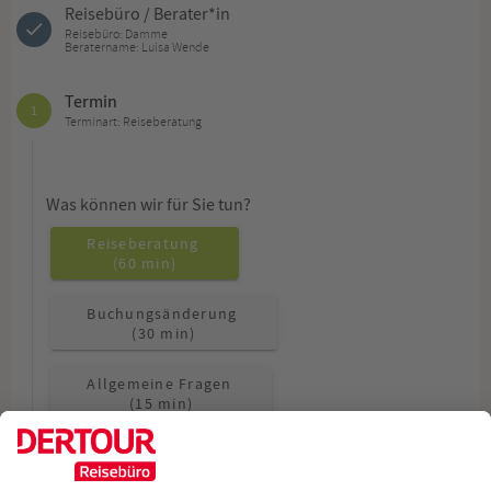
Reisebüro / Berater*in
Reisebüro: Damme
Beratername: Luisa Wende
Termin
1
Terminart: Reiseberatung
Was können wir für Sie tun?
Reiseberatung
(60 min)
Buchungsänderung
(30 min)
Allgemeine Fragen
(15 min)
Wie möchten Sie beraten werden?