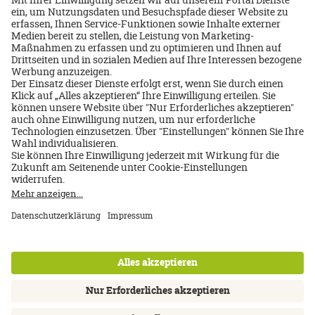
per Telefon
vor Ort
Ihre Daten
2
Bestätigung
* Vorname
3
* Nachname
Ein Service von DERTOUR Reisebüro
Datenschutz
-
Impressum
Straße
Über uns
Impressum
Datenschutz
AGB
Nutzungsbedingungen
Cookie Einstellungen
Kontakt
Newsletter
FAQ
Ort
Inhalte: Standards & Meldung
Barrierefreiheitserklärung