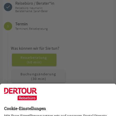
Reisebüro / Berater*in
Reisebüro: Neumarkt
Beratername: Sarah Beier
Termin
1
Terminart: Reiseberatung
Was können wir für Sie tun?
Reiseberatung
(60 min)
Buchungsänderung
(30 min)
Allgemeine Fragen
(15 min)
Wie möchten Sie beraten werden?