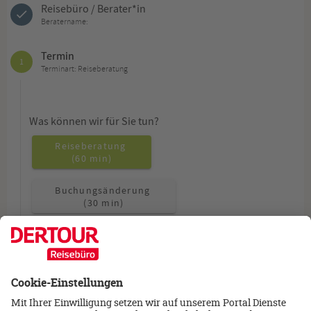
Reisebüro / Berater*in
Beratername:
Termin
1
Terminart: Reiseberatung
Was können wir für Sie tun?
Reiseberatung
(60 min)
Buchungsänderung
(30 min)
Allgemeine Fragen
(15 min)
Wie möchten Sie beraten werden?