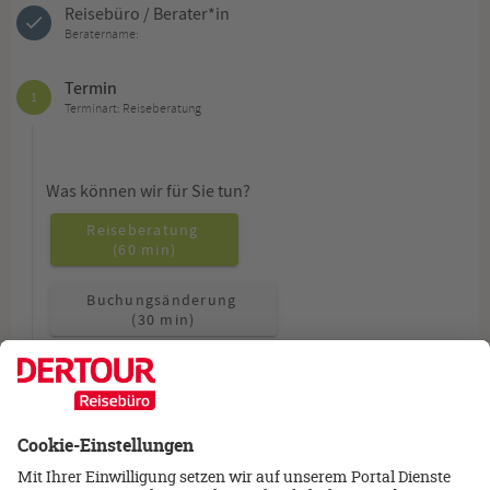
Reisebüro / Berater*in
Beratername:
Termin
1
Terminart: Reiseberatung
Was können wir für Sie tun?
Reiseberatung
(60 min)
Buchungsänderung
(30 min)
Allgemeine Fragen
(15 min)
Wie möchten Sie beraten werden?