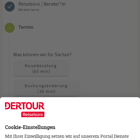
Reisebüro / Berater*in
Beratername:
Termin
1
Was können wir für Sie tun?
Reiseberatung
(60 min)
Buchungsänderung
(30 min)
Allgemeine Fragen
(15 min)
Wie möchten Sie beraten werden?