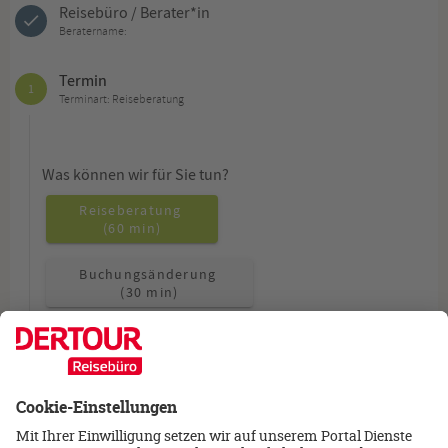
Reisebüro / Berater*in
Beratername:
Termin
1
Terminart: Reiseberatung
Was können wir für Sie tun?
Reiseberatung
(60 min)
Buchungsänderung
(30 min)
Allgemeine Fragen
(15 min)
Wie möchten Sie beraten werden?