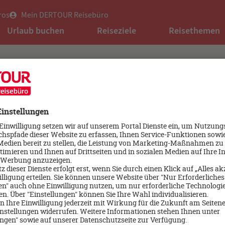
ros
Mein DERTOUR Reisebüro
Urlaub buchen
Reiseziele
Reisethemen
e
Unser Service für Sie
Mehr Urlaub
Terminvereinbarung
Reise Speziali
Newsletter
DER BUSINESS
Jobs und Karriere
FOMED-Fortbil
gungen
Kontakt
Unsere Inhalte
ungen
Reisebüro verkaufen
Standards un
FAQs
Barrierefreihe
Versicherung widerrufen