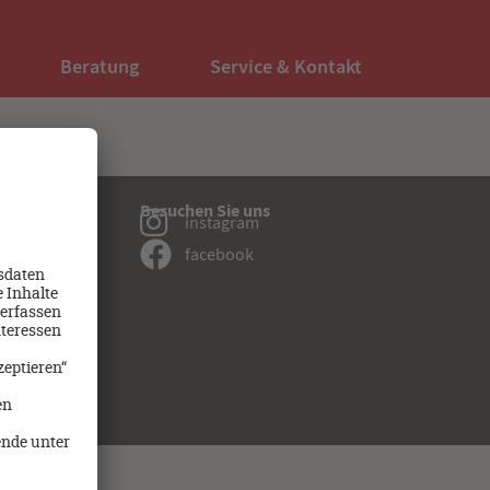
Beratung
Service & Kontakt
Besuchen Sie uns
instagram
sten
facebook
dung Medizin
:
d Meldung
itserklärung