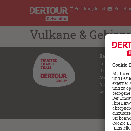
Beratungstermin
Reisebü
Vulkane & Gebirg
Über uns
Impressum
Datenschutz
AGB
Nutzungsbedin
Cookie Einstell