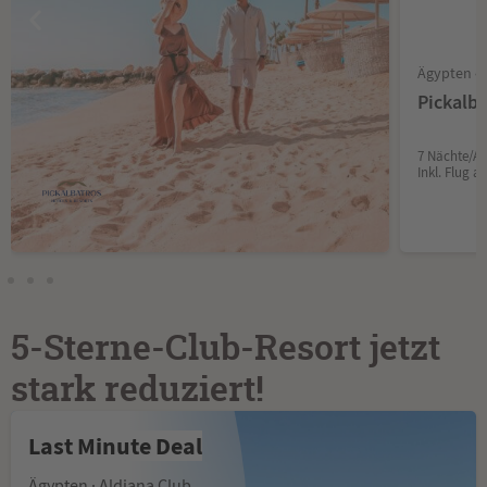
Ägypten •
Pickalb
7 Nächte/All
Inkl. Flug a
5-Sterne-Club-Resort jetzt
stark reduziert!
Last Minute Deal
Ägypten · Aldiana Club