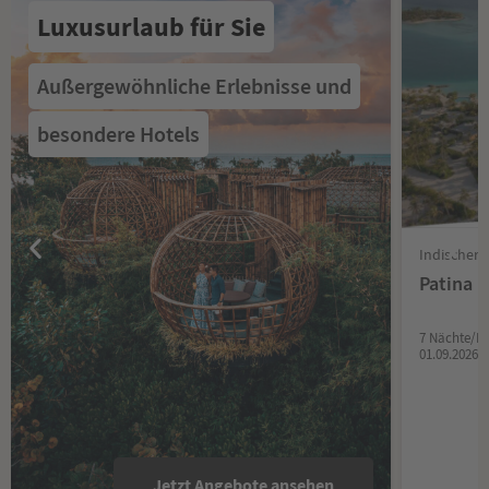
Luxusurlaub für Sie
Außergewöhnliche Erlebnisse und
besondere Hotels
Indischer
Patina M
7 Nächte/H
01.09.2026
Jetzt Angebote ansehen