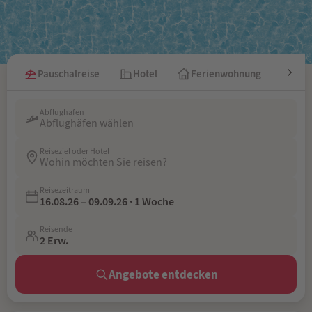
Pauschalreise
Hotel
Ferienwohnung
Kre
Abflughafen
Abflughäfen wählen
Reiseziel oder Hotel
Wohin möchten Sie reisen?
Reisezeitraum
16.08.26 – 09.09.26 · 1 Woche
Reisende
2 Erw.
Angebote entdecken