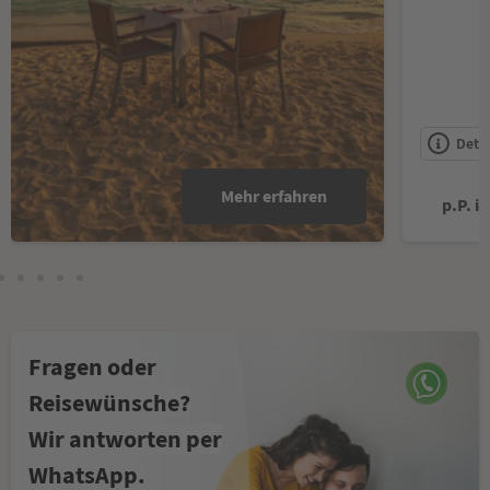
Detai
Mehr erfahren
p.P. i
Fragen oder
Reisewünsche?
Wir antworten per
WhatsApp.