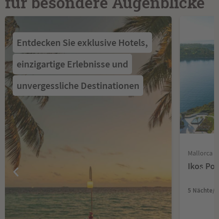
für besondere Augenblicke
Entdecken Sie exklusive Hotels,
einzigartige Erlebnisse und
unvergessliche Destinationen
Mallorca •
Ikos Po
5 Nächte/Al