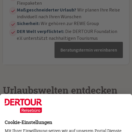
Flexpaketen
Maßgeschneiderter Urlaub?
Wir planen Ihre Reise
individuell nach Ihren Wünschen
Sicherheit:
Wir gehören zur REWE Group
DER Welt verpflichtet:
Die DERTOUR Foundation
e.V. unterstützt nachhaltigen Tourismus
Beratungstermin vereinbaren
Urlaubswelten entdecken