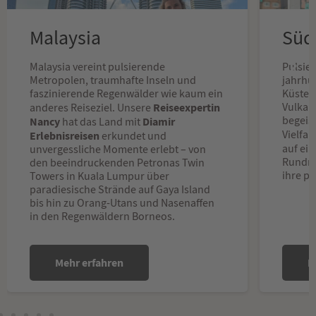
Malaysia
Süd
Malaysia vereint pulsierende
Pulsie
Metropolen, traumhafte Inseln und
jahrhu
faszinierende Regenwälder wie kaum ein
Küsten
Reiseexpertin
Vulkan
anderes Reiseziel. Unsere
begeis
Nancy
Diamir
hat das Land mit
Vielfalt
Erlebnisreisen
erkundet und
auf ei
unvergessliche Momente erlebt – von
Rundre
den beeindruckenden Petronas Twin
ihre pe
Towers in Kuala Lumpur über
paradiesische Strände auf Gaya Island
bis hin zu Orang-Utans und Nasenaffen
in den Regenwäldern Borneos.
Mehr erfahren
M