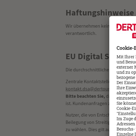
Haftungshinweise
Wir übernehmen keine Haftung für d
verantwortlich.
EU Digital Services
Die durchschnittliche monatliche Za
Zentrale Kontaktstelle für die Be
kontakt.dsa@dertour-reisebuero.
Bitte beachten Sie,
dass dieses Po
ist. Kundenanfragen zu anderen 
Nutzer, die von Entscheidungen d
Beilegung von Streitigkeiten im Z
zu wählen. Dies gilt auch für Bes