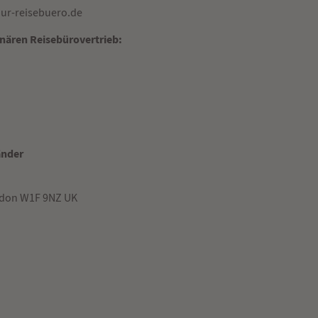
ur-reisebuero.de
onären Reisebürovertrieb:
änder
ondon W1F 9NZ UK