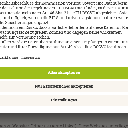
rnetauftritts der DER Deutsches Reisebüro GmbH & Co. OHG sind urhe
nloads zur Verwendung in der Originalfassung verstößt die Ver
ohne die vorherige schriftliche Zustimmung der DER Deutsches R
nd ist damit rechtswidrig.
le Verwertungsrechte wie die Vervielfältigung, die Übersetzung ode
rden eingetragene Marken, Handelsnamen und Logos verwendet. A
ichnet sind, gelten die entsprechenden gesetzlichen Bestimmungen.
n zu Websites Dritter („externe Links“). Diese Websites unterliege