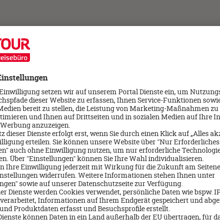
ie Inhalte externer Links. Für den Inhalt der verlinkten Seiten sin
 Act (DSA)
hl der aktiven Nutzer unseres Dienstes im Sinne des Digital Service
hörden der Mitgliedsstaaten, die Europäische Kommission und das G
de
. Die Kommunikation kann auf Deutsch oder Englisch gesendet 
stfach ausschließlich für Anfragen im Zusammenhang mit dem Digit
Themenbereichen können über diese Adresse nicht entgegengenom
es internen Beschwerdemanagementsystems (gemäß Art. 20 DSA) bet
usammenhang mit diesen Entscheidungen, eine zertifizierte außerger
chwerden, die nicht mit den Mitteln des internen Beschwerdemanag