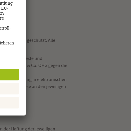
berrechtlich geschützt. Alle
wendung der Texte und
eisebüro GmbH & Co. OHG gegen die
r die Verwendung in elektronischen
uch wenn diese an den jeweiligen
n der Haftung der jeweiligen