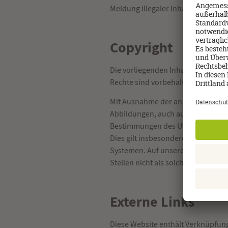
Meldung illegaler Inhalte
Copyright
Die vorliegenden Inhalte des Inte
Rechte sind vorbehalten.
Mit Ausnahme der angebotenen Dow
Abbildungen, auch auszugsweise, 
Bestimmungen des Urheberrechts u
Dies gilt insbesondere auch für al
Systemen. Auf unserer Website we
Stellen nicht als solche gekennze
Externe Links
Diese Website enthält Verknüpfunge