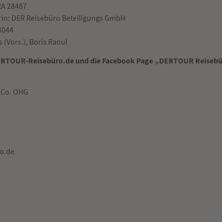
RA 28487
rin: DER Reisebüro Beteiligungs GmbH
8044
 (Vors.), Boris Raoul
 DERTOUR-Reisebüro.de und die Facebook Page „DERTOUR Reisebür
 Co. OHG
ro.de