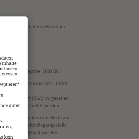
d ausschließlich deren Betreiber
s Act (DSA) liegt bei 100.000.
remium im Sinne des Art. 11 DSA:
werden.
al Services Act (DSA) vorgesehen
men oder bearbeitet werden.
roffen sind, haben das Recht zur
ichtliche Streitbeilegungsstelle
ementsystems gelöst wurden.