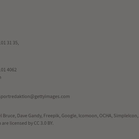
101 31 35,
101 4062
m
sportredaktion@gettyimages.com
l Bruce
,
Dave Gandy
,
Freepik
,
Google
,
Icomoon
,
OCHA
,
SimpleIcon
m
are licensed by
CC 3.0 BY
.