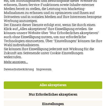
versichert?
8. Bis wann kann ich eine
Reiseversicherung
abschließen?
Zu den FAQs
Über uns
Impressum
Datenschutz
AGB
Nutzungsbedingungen
Cookie Einstellungen
Kontakt
Newsletter
FAQ
Inhalte: Standards & Meldung
Barrierefreiheitserklärung