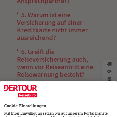
Ansprechpartner?
5. Warum ist eine
Versicherung auf einer
Kreditkarte nicht immer
ausreichend?
6. Greift die
Reiseversicherung auch,
wenn vor Reiseantritt eine
Reisewarnung besteht?
7. Wer ist durch den
Abschluss einer
Reiseversicherung bei
DERTOUR Reisebüro