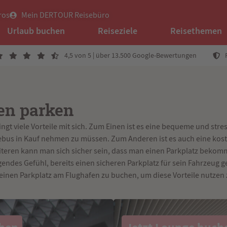
ros
Mein DERTOUR Reisebüro
Urlaub buchen
Reiseziele
Reisethemen
4,5 von 5 | über 13.500 Google-Bewertungen
en parken
gt viele Vorteile mit sich. Zum Einen ist es eine bequeme und stres
bus in Kauf nehmen zu müssen. Zum Anderen ist es auch eine koste
eiteren kann man sich sicher sein, dass man einen Parkplatz bekomm
endes Gefühl, bereits einen sicheren Parkplatz für sein Fahrzeug 
 einen Parkplatz am Flughafen zu buchen, um diese Vorteile nutze