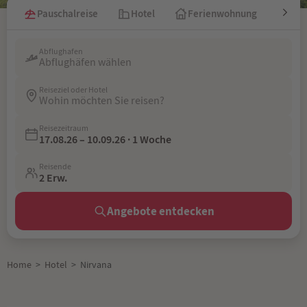
Pauschalreise
Hotel
Ferienwohnung
Kre
Abflughafen
Abflughäfen wählen
Reiseziel oder Hotel
Wohin möchten Sie reisen?
Reisezeitraum
17.08.26 – 10.09.26 · 1 Woche
Reisende
2 Erw.
Angebote entdecken
Home
>
Hotel
>
Nirvana