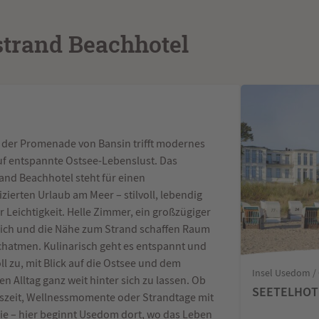
trand Beachhotel
n der Promenade von Bansin trifft modernes
uf entspannte Ostsee-Lebenslust. Das
and Beachhotel steht für einen
ierten Urlaub am Meer – stilvoll, lebendig
r Leichtigkeit. Helle Zimmer, ein großzügiger
ich und die Nähe zum Strand schaffen Raum
hatmen. Kulinarisch geht es entspannt und
l zu, mit Blick auf die Ostsee und dem
Insel Usedom /
en Alltag ganz weit hinter sich zu lassen. Ob
SEETELHOTE
uszeit, Wellnessmomente oder Strandtage mit
lie – hier beginnt Usedom dort, wo das Leben