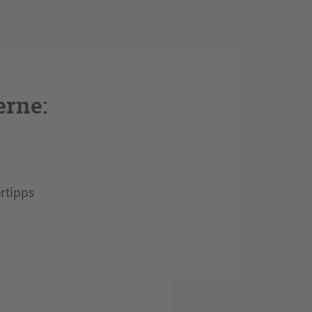
erne:
rtipps