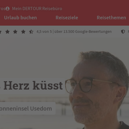
ros
Mein DERTOUR Reisebüro
Urlaub buchen
Reiseziele
Reisethemen
4,5 von 5 | über 13.500 Google-Bewertungen
 Herz küsst
Sonneninsel Usedom 