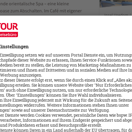
nde orientalische Spa – eine kleine
oase zum Abschalten. Im Café mit eigener
Insel Usedom /
lässt sich der aktive Tag entspannt
SEETELHOT
n. Ideal für alle, die Usedom gern zu Fuß
n und dabei ein Zuhause auf Zeit suchen.
8 Tage/Frühstück
Usedom Hotel & Spa
 Ostsee, Küstenwald und Naturstrand liegt