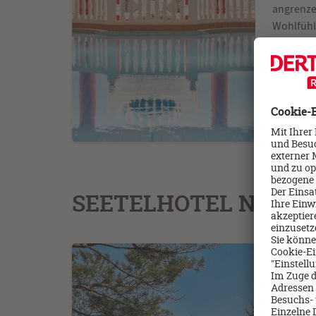
angrenze
Wohlfühl
Rösterei 
ausklinge
entdecke
SEETELHOTEL Nautic 
Zwischen