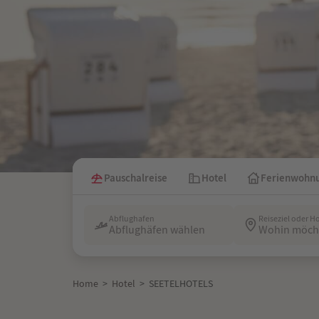
Pauschalreise
Hotel
Ferienwohn
Abflughafen
Reiseziel oder H
Abflughäfen wählen
Wohin möcht
Home
>
Hotel
>
SEETELHOTELS