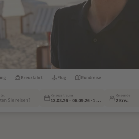
ung
Kreuzfahrt
Flug
Rundreise
otel
Reisezeitraum
Reisende
en Sie reisen?
13.08.26 – 06.09.26 · 1 Woche
2 Erw.