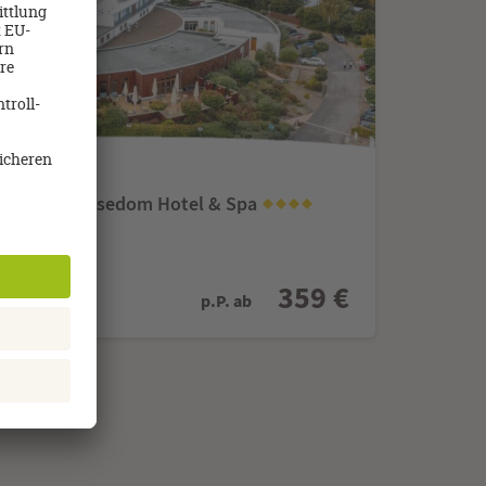
 Koserow
L Nautic Usedom Hotel & Spa
359 €
p.P. ab