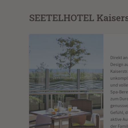
SEETELHOTEL Kaisers
Direkt a
Design a
Kaiserstr
unkompliz
und volle
Spa-Bere
zum Durc
genussvol
Gefühl, d
aktive A
der Fami