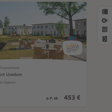
 Trassenheide
sort Usedom
on Superior
453 €
p.P. ab