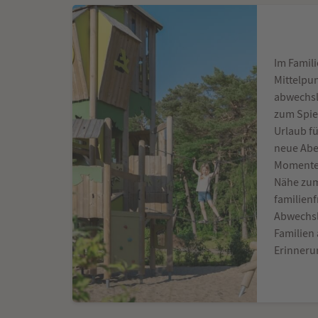
Im Famil
Mittelpu
abwechsl
zum Spie
Urlaub f
neue Abe
Momente 
Nähe zum
familienf
Abwechsl
Familien
Erinner