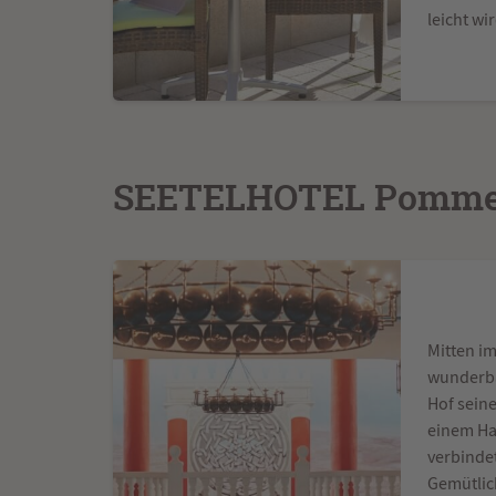
leicht wi
SEETELHOTEL Pommer
Mitten i
wunderba
Hof sein
einem Ha
verbinde
Gemütlich