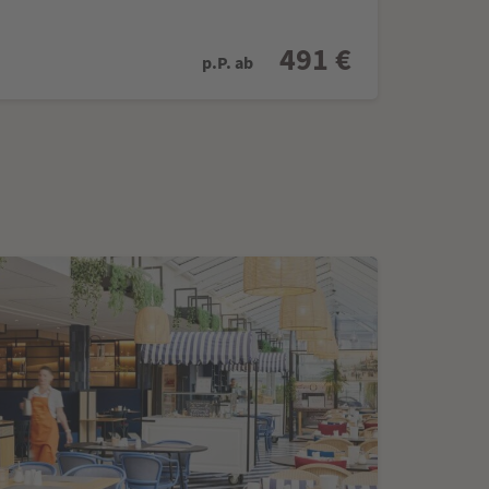
491 €
p.P. ab