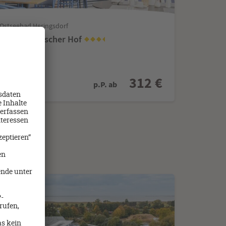
 Ostseebad Heringsdorf
EL Pommerscher Hof
312 €
p.P. ab