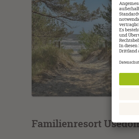
das Nauti
Ruhe, Be
Das Hote
Interieu
großzügi
Spazierg
Wellnesse
Die Nähe
Rückzugs
Urlaubst
Familienresort Usedo