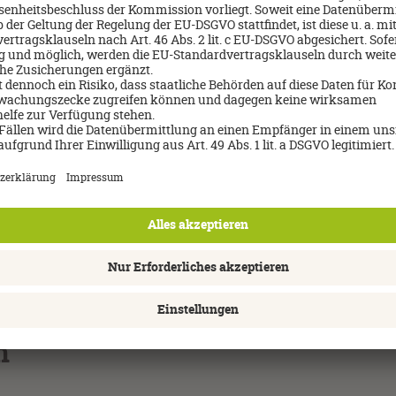
c Usedom Hotel & Spa – perfekt für alle, die
wegung und Erholung verbinden möchten.
l in Koserow überzeugt mit nautischem
r, herzlicher Atmosphäre und einem
gen Spa-Bereich. Ob nach langen
ängen am Meer, Radtouren oder entspannten
inheiten: Hier findet jeder seinen Rhythmus.
Insel Usedom /
 zur Natur macht das Nautic zu einem idealen
SEETELHOTE
ort für bewusste Auszeiten und entspannte
age auf Usedom.
8 Tage/Frühstück
m