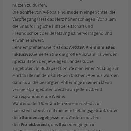
nutzen zu dürfen.
Schiffe
modern
Die
von A-Rosa sind
eingerichtet, die
Verpflegung lässt das Herz höher schlagen. Vor allem
die unaufdringliche Hilfsbereitschaft und
Freundlichkeit der Besatzung ist hervorragend und
erwähnenswert.
A-ROSA Premium alles
Sehr empfehlenswert ist das
inklusive.
Genießen Sie die große Auswahl. Es werden
Spezialitäten der jeweiligen Landesküche
angeboten. In Budapest konnte man einen Ausflug zur
Markthalle mit dem Chefkoch buchen. Abends wurden
dann u. a. die besorgten Pfifferlinge in einem Menü
verspeist, angeboten werden an jedem Abend
korrespondierende Weine.
Während der Überfahrten von einer Stadt zur
nächsten habe ich mit meinem Lieblingsgetränk unter
Sonnensegel
dem
gessenen. Andere nutzten
Fitneßbereich
Spa
den
, das
oder gingen in