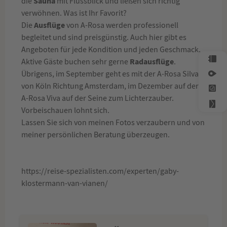
Sauna
die
mit Flussblick und ließen sich richtig
verwöhnen. Was ist Ihr Favorit?
Ausflüge
Die
von A-Rosa werden professionell
begleitet und sind preisgünstig. Auch hier gibt es
Angeboten für jede Kondition und jeden Geschmack.
Radausflüge
Aktive Gäste buchen sehr gerne
.
Übrigens, im September geht es mit der A-Rosa Silva
von Köln Richtung Amsterdam, im Dezember auf der
A-Rosa Viva auf der Seine zum Lichterzauber.
Vorbeischauen lohnt sich.
Lassen Sie sich von meinen Fotos verzaubern und von
meiner persönlichen Beratung überzeugen.
https://reise-spezialisten.com/experten/gaby-
klostermann-van-vianen/