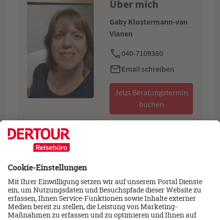
Über mich
Gaby Klostermann-van
Vianen
040-7109360
Email schreiben
Jetzt Beratungstermin
buchen