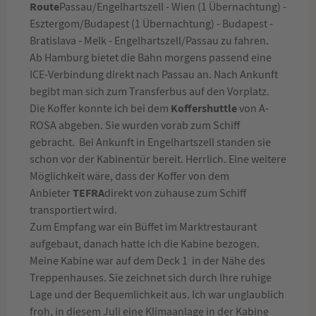
Route
Passau/Engelhartszell - Wien (1 Übernachtung) -
Esztergom/Budapest (1 Übernachtung) - Budapest -
Bratislava - Melk - Engelhartszell/Passau zu fahren.
Ab Hamburg bietet die Bahn morgens passend eine
ICE-Verbindung direkt nach Passau an. Nach Ankunft
begibt man sich zum Transferbus auf den Vorplatz.
Koffershuttle
Die Koffer
konnte ich bei dem
von A-
ROSA abgeben. Sie wurden vorab zum Schiff
gebracht. Bei Ankunft in Engelhartszell standen sie
schon vor der Kabinentür bereit. Herrlich. Eine weitere
Möglichkeit wäre, dass der Koffer von dem
TEFRA
Anbieter
direkt von zuhause zum Schiff
transportiert wird.
Zum Empfang war ein Büffet im Marktrestaurant
aufgebaut, danach hatte ich die Kabine bezogen.
Meine Kabine war auf dem Deck 1 in der Nähe des
Treppenhauses. Sie zeichnet sich durch Ihre ruhige
Lage und der Bequemlichkeit aus. Ich war unglaublich
froh, in diesem Juli eine Klimaanlage in der Kabine