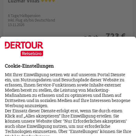
Luzmar Villas
8 Tage/Halbpension
Inkl. Flug ab/bis Deutschland
13.11.2026
723 €
p.P. ab
Portugal/Porto
Oca Bom Successo Hotel