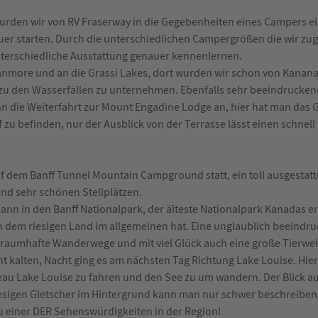
wurden wir von RV Fraserway in die Gegebenheiten eines Campers e
uer starten. Durch die unterschiedlichen Campergrößen die wir 
nterschiedliche Ausstattung genauer kennenlernen.
anmore und an die Grassi Lakes, dort wurden wir schon von Kananas
zu den Wasserfällen zu unternehmen. Ebenfalls sehr beeindruckend
nn die Weiterfahrt zur Mount Engadine Lodge an, hier hat man das G
 zu befinden, nur der Ausblick von der Terrasse lässt einen schnel
 dem Banff Tunnel Mountain Campground statt, ein toll ausgestatte
d sehr schönen Stellplätzen.
ann in den Banff Nationalpark, der älteste Nationalpark Kanadas er
n dem riesigen Land im allgemeinen hat. Eine unglaublich beeindr
raumhafte Wanderwege und mit viel Glück auch eine große Tierwel
t kalten, Nacht ging es am nächsten Tag Richtung Lake Louise. Hier
au Lake Louise zu fahren und den See zu um wandern. Der Blick au
iesigen Gletscher im Hintergrund kann man nur schwer beschreiben
 einer DER Sehenswürdigkeiten in der Region!