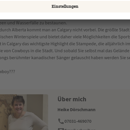
 direkt auf den Sulphur Mountain, dem Hausberg von Banff. Hier h
über das Bow Valley und seinen Bow Valley Parkway. Diese 50km la
lpark und mit viel Glück trifft man hier ebenfalls Elche, Bären oder
een und Wasserfälle zu bestaunen.
urch Alberta kommt man an Calgary nicht vorbei. Die größte Stadt 
schen Winterspiele und bietet daher viele Möglichkeiten die Sport
t in Calgary das wichtigste Highlight die Stampede, die alljährlich im
 von Cowboys in die Stadt. Und sobald Sie selbst mal das Geländ
ngs berühmter kanadischer Sänger gelauscht haben werden Sie se
wboy???
Über mich
Heike Dörschmann
07031-469070