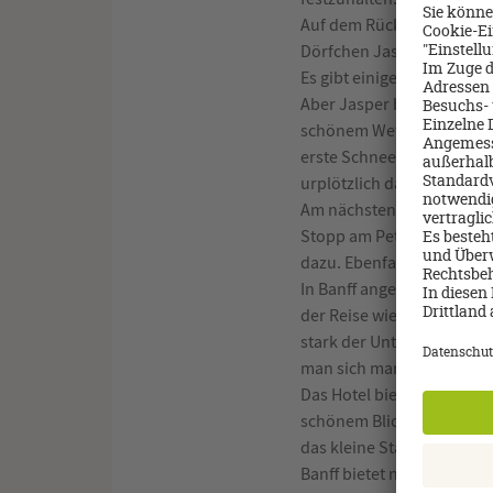
Auf dem Rückweg nach Jas
Dörfchen Jasper haben wi
Es gibt einigen kleine So
Aber Jasper bietet auch n
schönem Wetter hat man si
erste Schnee erwischet u
urplötzlich das Wetter ge
Am nächsten Tag ging es d
Stopp am Petyo Lake einge
dazu. Ebenfalls ein Traum
In Banff angekommen muss
der Reise wieder ins Hote
stark der Unterschied zw
man sich manchmal auch g
Das Hotel bietet aber natü
schönem Blick in die Bergw
das kleine Städtchen Banff
Banff bietet neben seinen