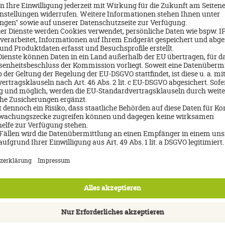
per passieren wir noch den Maligne Canyon und den Medicine Lake
r auch mal die Gelegenheit ein bißchen zu bummeln und das „ städ
uvenirläden und gemütliche Straßencafes die auch mal zu einer Paus
och mehr, die Jasper Sky Tram, diese bring einen in 7 Minuten auf 
cher einen tollen Ausblick auf Japser und seine umliegende Bergwe
nd wir haben die Hand vor Augen nicht mehr gesehen… Nach ein paa
ändert und urplötzlich lag das 1000m tiefer gelegene Tal im Sonnen
ann leider schon wieder zurück Richtung Banff, unterwegs haben w
legt, dieser extrem türkisfarbene See ist ebenfalls ein MUSS und g
 ist der Bow Lake in dem sich die Berge wunderschön spiegeln.
ten wir uns leider von unseren Campern verabschieden und durften
l gehen. Im neuen Moose Hotel & Suites angekommen, konnten wir e
ischen dem „einfachen“ Camperleben und dem Luxus im Hotel ausfäl
erne wieder an das Lagerfeuerleben und dem Leben mitten in der 
rlich auch jede Vorzüge die man sich vorstellen kann, einen tollen
elt, einen großen Spa Bereich zum erholen und die Lage ist sehr ze
 direkt vor der Türe.
 kleinen Gässchen natürlich auch diverse Möglichkeiten die Bergwe