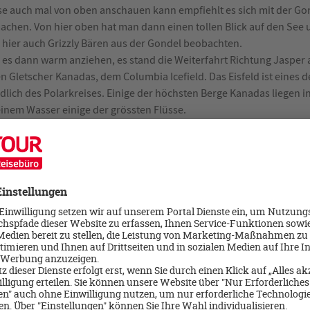
se auch mal von oben anschauen kann empfiehlt es sich mit der Go
machen. Von hier oben hat man dann einen tollen Blick auf den See
hier auch Grizzly Bären aus der Gondel beobachten.
es dann warm anziehen, es stand die Weiterfahrt Richtung Jaspe
n Gletscher Kanadas, dem Columbia Icefield. Das Eisfeld ist eines 
lich des Polarkreises. Einige der höchsten Berge Kanadas liegen 
einem Wasser einige der grössten Flüsse.
xplorer auch direkt auf den Gletscher, hier konnten wir dann einen
uf meterdickem Eis machen und auch das frische Gletscherwasser t
Jasper bietet sich noch die Gelegenheit den 500Meter langen Glacie
auf das 280 Meter tiefer gelegen Sunwapta Valley. Ebenfalls ein Sto
mmen wurden dann die Camper auf dem Whistlers Campground abge
nießen können.
ch bei DEM Wahrzeichen der Rocky Mountains angekommen, dem Ma
üne Farbe und die sich spiegelnden Berge sind es wert sich hier län
ur, in der Mitte des Sees gelegenen, kleinen Insel: Spirit Island. Ma
ier einen kleinen Wanderweg entlang gehen um den schönen Ausblic