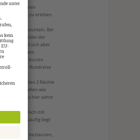
. In dem kleinen
tische“ Leben zu erleben.
e einladen.
den Whistler Mountain. Bei
lt, uns hat leider der
r Minuten hat sich aber
schein vor einem
ir noch einen kurzen
ehört zu jeder Rundreise
 für die letzten 2 Nächte
rstmal feststellen wie
lt. Spätestens hier sehnt
Natur.
 Pool auf dem Dach mit
ntral und fußläufig liegt
lt von oben zu bestaunen,