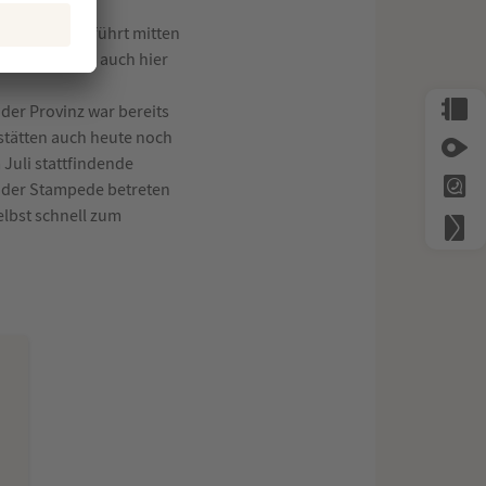
at man einen
nge Strecke führt mitten
 Wapitis. Aber auch hier
der Provinz war bereits
stätten auch heute noch
 Juli stattfindende
e der Stampede betreten
lbst schnell zum