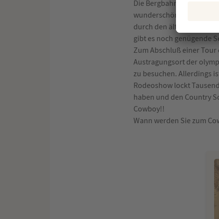
Die Bergbahn bringt einen
wunderschönen Rundblick 
durch den ältesten Nationa
gibt es noch genügende S
Zum Abschluß einer Tour d
Austragungsort der olympi
zu besuchen. Allerdings is
Rodeoshow lockt Tausende
haben und den Country So
Cowboy!!
Wann werden Sie zum Co