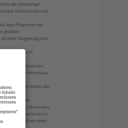
ndola die 14minütige
 und das Schlosshotel und
r auf dem Programm mit
der größten
in direkter Umgebung und
 kleinen und recht
rinken.
r Skywalk zu geniessen,
pp wert ist der Athabasca
stellt und wir haben das
ligne Lake. Die
ger aufzuhalten. Besonders
n kann die kleine Insel nur
k auf die Insel von oben