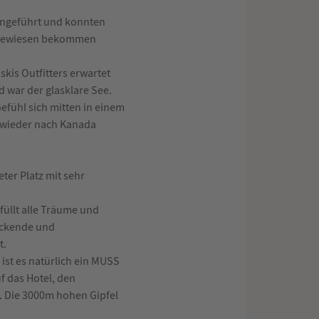
ingeführt und konnten
zugewiesen bekommen
kis Outfitters erwartet
 war der glasklare See.
efühl sich mitten in einem
l wieder nach Kanada
ter Platz mit sehr
füllt alle Träume und
uckende und
t.
 ist es natürlich ein MUSS
f das Hotel, den
. Die 3000m hohen Gipfel