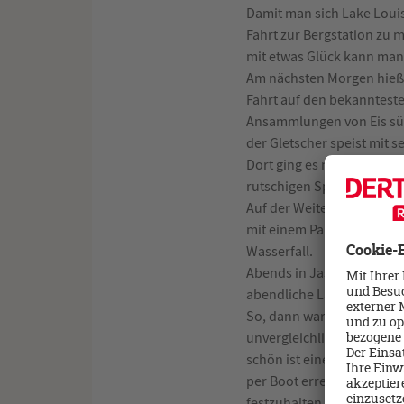
Damit man sich Lake Loui
Fahrt zur Bergstation zu 
mit etwas Glück kann man 
Am nächsten Morgen hieß 
Fahrt auf den bekannteste
Ansammlungen von Eis süd
der Gletscher speist mit s
Dort ging es mit dem Ice E
rutschigen Spaziergang a
Auf der Weiterfahrt nach 
mit einem Panorama Blick 
Wasserfall.
Abends in Jasper angeko
abendliche Lagerfeuer ge
So, dann waren wir endli
unvergleichliche türkisgr
schön ist eine Bootsfahrt z
per Boot erreichen und h
festzuhalten.