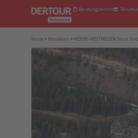
Beratungstermin
Reisebü
>
>
Home
Reisebüro
MEIERS WELTREISEN Store Sind