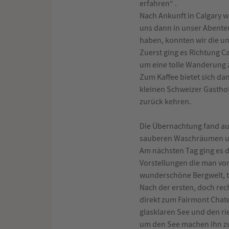
erfahren“ .
Nach Ankunft in Calgary 
uns dann in unser Abente
haben, konnten wir die u
Zuerst ging es Richtung C
um eine tolle Wanderung 
Zum Kaffee bietet sich da
kleinen Schweizer Gasthof
zurück kehren.
Die Übernachtung fand auf
sauberen Waschräumen un
Am nächsten Tag ging es d
Vorstellungen die man vo
wunderschöne Bergwelt, t
Nach der ersten, doch rech
direkt zum Fairmont Chate
glasklaren See und den r
um den See machen ihn zu