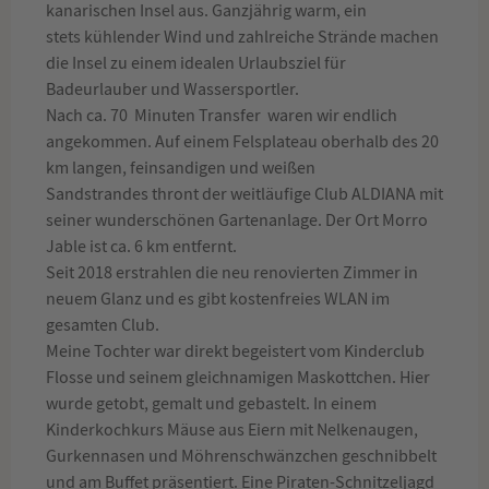
kanarischen Insel aus. Ganzjährig warm, ein
stets kühlender Wind und zahlreiche Strände machen
die Insel zu einem idealen Urlaubsziel für
Badeurlauber und Wassersportler.
Nach ca. 70 Minuten Transfer waren wir endlich
angekommen. Auf einem Felsplateau oberhalb des 20
km langen, feinsandigen und weißen
Sandstrandes thront der weitläufige Club ALDIANA mit
seiner wunderschönen Gartenanlage. Der Ort Morro
Jable ist ca. 6 km entfernt.
Seit 2018 erstrahlen die neu renovierten Zimmer in
neuem Glanz und es gibt kostenfreies WLAN im
gesamten Club.
Meine Tochter war direkt begeistert vom Kinderclub
Flosse und seinem gleichnamigen Maskottchen. Hier
wurde getobt, gemalt und gebastelt. In einem
Kinderkochkurs Mäuse aus Eiern mit Nelkenaugen,
Gurkennasen und Möhrenschwänzchen geschnibbelt
und am Buffet präsentiert. Eine Piraten-Schnitzeljagd