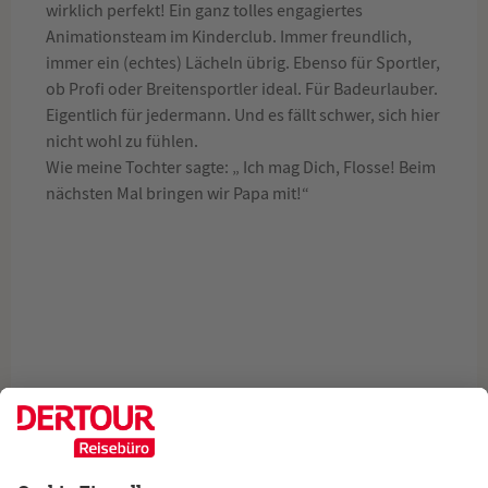
wirklich perfekt! Ein ganz tolles engagiertes
Animationsteam im Kinderclub. Immer freundlich,
immer ein (echtes) Lächeln übrig. Ebenso für Sportler,
ob Profi oder Breitensportler ideal. Für Badeurlauber.
Eigentlich für jedermann. Und es fällt schwer, sich hier
nicht wohl zu fühlen.
Wie meine Tochter sagte: „ Ich mag Dich, Flosse! Beim
nächsten Mal bringen wir Papa mit!“