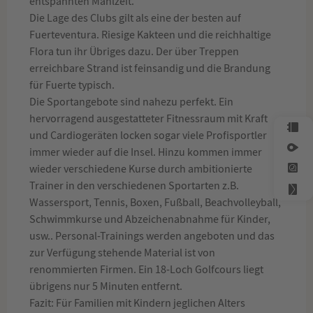
entspannten Mahlzeit.
Die Lage des Clubs gilt als eine der besten auf
Fuerteventura. Riesige Kakteen und die reichhaltige
Flora tun ihr Übriges dazu. Der über Treppen
erreichbare Strand ist feinsandig und die Brandung
für Fuerte typisch.
Die Sportangebote sind nahezu perfekt. Ein
hervorragend ausgestatteter Fitnessraum mit Kraft
und Cardiogeräten locken sogar viele Profisportler
immer wieder auf die Insel. Hinzu kommen immer
wieder verschiedene Kurse durch ambitionierte
Trainer in den verschiedenen Sportarten z.B.
Wassersport, Tennis, Boxen, Fußball, Beachvolleyball,
Schwimmkurse und Abzeichenabnahme für Kinder,
usw.. Personal-Trainings werden angeboten und das
zur Verfügung stehende Material ist von
renommierten Firmen. Ein 18-Loch Golfcours liegt
übrigens nur 5 Minuten entfernt.
Fazit: Für Familien mit Kindern jeglichen Alters