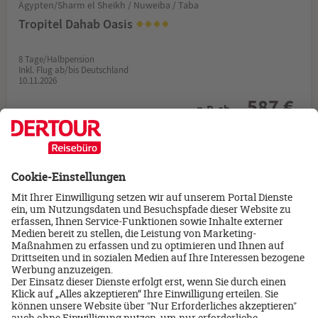
Ägypten/Sharm el Sheikh / Nuweiba / Taba
Tropitel Dahab Oasis
8 Tage/Halbpension
Inkl. Flug ab/bis Deutschland
10.11.2026
587 €
p.P. ab