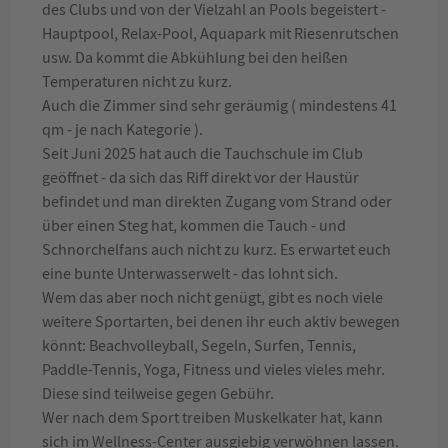
des Clubs und von der Vielzahl an Pools begeistert -
Hauptpool, Relax-Pool, Aquapark mit Riesenrutschen
usw. Da kommt die Abkühlung bei den heißen
Temperaturen nicht zu kurz.
Auch die Zimmer sind sehr geräumig ( mindestens 41
qm - je nach Kategorie ).
Seit Juni 2025 hat auch die Tauchschule im Club
geöffnet - da sich das Riff direkt vor der Haustür
befindet und man direkten Zugang vom Strand oder
über einen Steg hat, kommen die Tauch - und
Schnorchelfans auch nicht zu kurz. Es erwartet euch
eine bunte Unterwasserwelt - das lohnt sich.
Wem das aber noch nicht genügt, gibt es noch viele
weitere Sportarten, bei denen ihr euch aktiv bewegen
könnt: Beachvolleyball, Segeln, Surfen, Tennis,
Paddle-Tennis, Yoga, Fitness und vieles vieles mehr.
Diese sind teilweise gegen Gebühr.
Wer nach dem Sport treiben Muskelkater hat, kann
sich im Wellness-Center ausgiebig verwöhnen lassen.