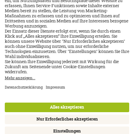
Mitteleuropa/Irland
Galway Bay Hotel
8 Tage/Frühstück
Inkl. Flug ab/bis Deutschland
02.11.2026
972 €
p.P. ab
Über uns
Impressum
Datenschutz
AGB
Nutzungsbedingungen
Cookie Einstellungen
Kontakt
Newsletter
FAQ
Inhalte: Standards & Meldung
Barrierefreiheitserklärung