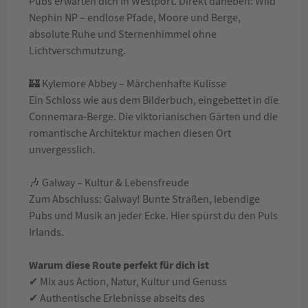
Pubs erwarten dich in Westport. Direkt daneben: Wild
Nephin NP – endlose Pfade, Moore und Berge,
absolute Ruhe und Sternenhimmel ohne
Lichtverschmutzung.
🏰 Kylemore Abbey – Märchenhafte Kulisse
Ein Schloss wie aus dem Bilderbuch, eingebettet in die
Connemara-Berge. Die viktorianischen Gärten und die
romantische Architektur machen diesen Ort
unvergesslich.
🎶 Galway – Kultur & Lebensfreude
Zum Abschluss: Galway! Bunte Straßen, lebendige
Pubs und Musik an jeder Ecke. Hier spürst du den Puls
Irlands.
Warum diese Route perfekt für dich ist
✔ Mix aus Action, Natur, Kultur und Genuss
✔ Authentische Erlebnisse abseits des