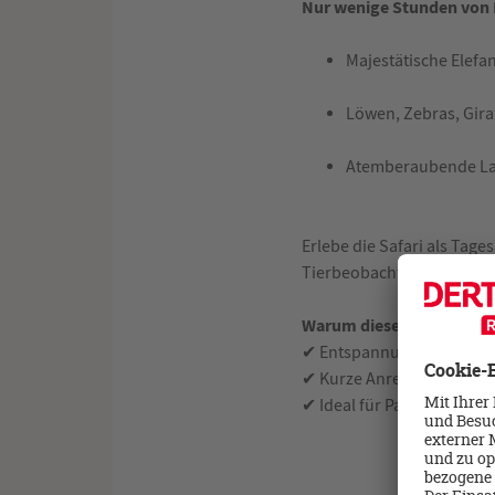
Nur wenige Stunden von M
Majestätische Elefa
Löwen, Zebras, Gira
Atemberaubende Lan
Erlebe die Safari als Tag
Tierbeobachtung und echt
Warum diese Kombinatio
✔ Entspannung am Strand 
✔ Kurze Anreise – kein Str
✔ Ideal für Paare, Familie