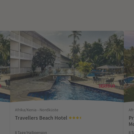
Afrika/Kenia - Nordküste
Af
Travellers Beach Hotel
Pr
M
8 Tage/Halbpension
8 T