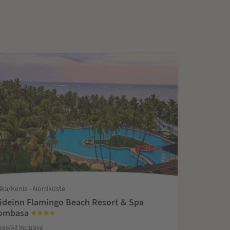
rika/Kenia - Nordküste
ideinn Flamingo Beach Resort & Spa
ombasa
age/All Inclusive