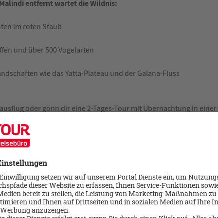
alindi entfernt wartet die Wildnis:
nten im roten Staub
ffen und über 500 Vogelarten
dschaften wie das Yatta-Plateau und der Galana-Fluss
esausflug oder gönn dir eine 2-Tages-Tour mit Übernachtung in eine
es Afrika-Feeling.
n?
+ Abenteuer in der Wildnis
ess, nur Erlebnis
n und Individualreisende