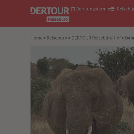
Beratungstermin
Reisebü
>
>
> Dein
Home
Reisebüro
DERTOUR Reisebüro Hof