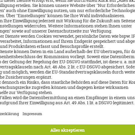
Über mich
Olivia Kryszak
09292-9550
Email schreiben
Jetzt Beratungstermin buchen