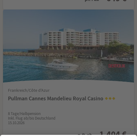
Frankreich/Côte d'Azur
Pullman Cannes Mandelieu Royal Casino
8 Tage/Halbpension
Inkl. Flug ab/bis Deutschland
15.10.2026
1.404 €
p.P. ab