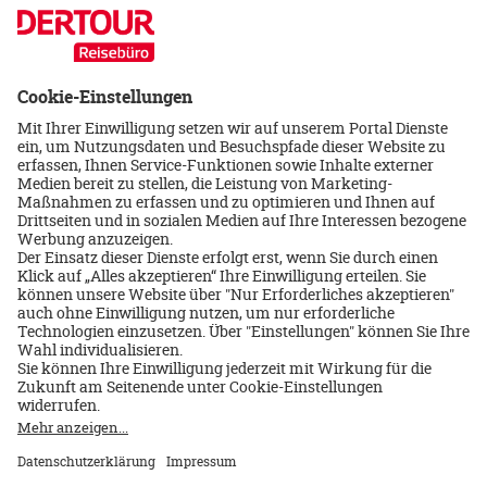
Frankreich/Paris & Umgebung
Hotel Victor Hugo Paris Kleber
8 Tage/Frühstück
Inkl. Flug ab/bis Deutschland
27.08.2026
1.025 €
p.P. ab