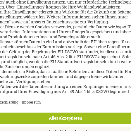
er Disney- Hotels und somit früherer Parkzugang für Hotelgäste mi
 Paris:
d um die Disney- Filme
 Main Street USA
d Klein
iguren
Disney Electrical Sky Parade” und “Disney Illuminations”
rig wurden und die Magie des Disneylands gerne selbst kennenler
n!
Über mich
Madeleine Brückelt