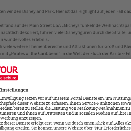
n wir den Disneyland Park. Hier ist das Highlight auf jeden Fall d
t fand auf der Main Street USA „Micheys funkelnde Weihnachtspara
achtlich dekoriert, fuhren viele Disneyfiguren durch die Straße, u
in wundervolles Erlebnis.
ch viele weitere Themenbereiche und Attraktionen für Groß und Kle
mit „Pirates of the Caribbean“ in die Welt der Fluch der Karibik- F
nete es leider, jedoch bietet der Park auch bei schlechtem Wetter e
ten im Walt Disney Studios Park die Indoor- Attraktionen und fuhre
rror“ sowie in den Achterbahnen „Crush’s Coaster“ und „Avengers A
eits Abschied nehmen von den magischen Disneyparks.
rück nach Stuttgart.
emier Access“, um lange Wartezeiten an den Attraktionen zu verme