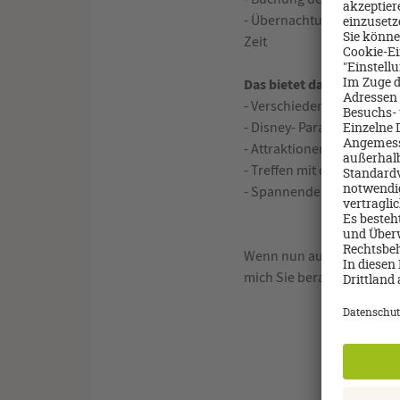
- Übernachtung in einem d
Zeit
Das bietet das Disneyland
- Verschiedene Shows run
- Disney- Paraden auf der
- Attraktionen für Groß un
- Treffen mit den Disney F
- Spannende Abendshows: “
Wenn nun auch Sie neugie
mich Sie beraten zu dürfe