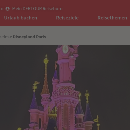
ros
Mein DERTOUR Reisebüro
Urlaub buchen
Reiseziele
Reisethemen
> Disneyland Paris
heim