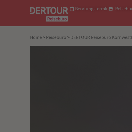
Beratungstermin
Reisebü
>
>
Home
Reisebüro
DERTOUR Reisebüro Kornwest