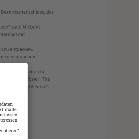
as Dornröschenschloss, das
de“ statt. Mit bunt
ntermalt mit
in zu entdecken.
ilme einzutauchen.
inige Möglichkeiten für
n den Freefall Tower „The
ssemble: Flight Force“.
iden