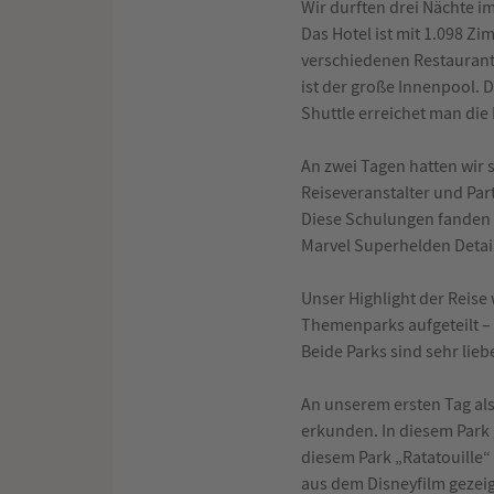
Wir durften drei Nächte i
Das Hotel ist mit 1.098 Zi
verschiedenen Restaurants
ist der große Innenpool. 
Shuttle erreichet man die 
An zwei Tagen hatten wir
Reiseveranstalter und Par
Diese Schulungen fanden i
Marvel Superhelden Details
Unser Highlight der Reise 
Themenparks aufgeteilt –
Beide Parks sind sehr lieb
An unserem ersten Tag als
erkunden. In diesem Park 
diesem Park „Ratatouille“
aus dem Disneyfilm gezeig