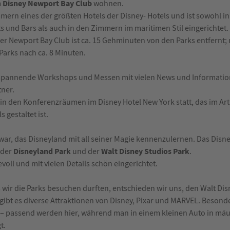
Disney Newport Bay Club
m
wohnen.
mmern eines der größten Hotels der Disney- Hotels und ist sowohl in
 und Bars als auch in den Zimmern im maritimen Stil eingerichtet. 
Der Newport Bay Club ist ca. 15 Gehminuten von den Parks entfernt;
Parks nach ca. 8 Minuten.
 spannende Workshops und Messen mit vielen News und Informatio
tner.
n den Konferenzräumen im Disney Hotel New York statt, das im Art D
 gestaltet ist.
war, das Disneyland mit all seiner Magie kennenzulernen. Das Disney
Disneyland Park
Walt Disney Studios Park
 der
und der
.
evoll und mit vielen Details schön eingerichtet.
 wir die Parks besuchen durften, entschieden wir uns, den Walt Dis
gibt es diverse Attraktionen von Disney, Pixar und MARVEL. Besonde
 – passend werden hier, während man in einem kleinen Auto in mäu
t.