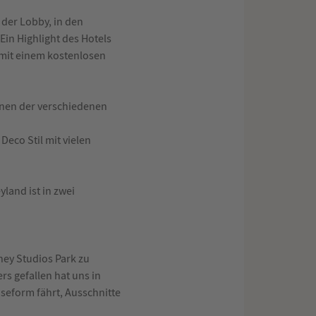
 der Lobby, in den
Ein Highlight des Hotels
 mit einem kostenlosen
nen der verschiedenen
eco Stil mit vielen
land ist in zwei
ney Studios Park zu
rs gefallen hat uns in
seform fährt, Ausschnitte