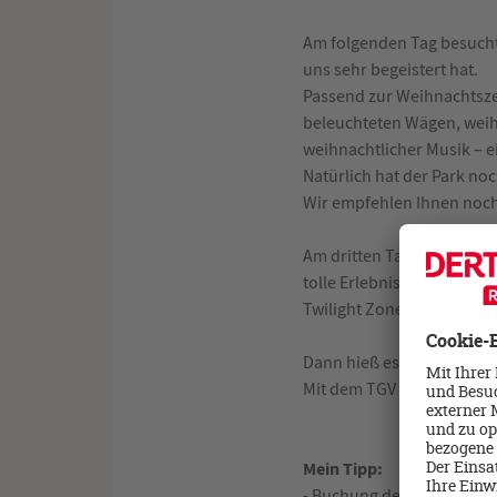
Am folgenden Tag besuchte
uns sehr begeistert hat.
Passend zur Weihnachtszei
beleuchteten Wägen, weihn
weihnachtlicher Musik – e
Natürlich hat der Park no
Wir empfehlen Ihnen noch 
Am dritten Tag im Park reg
tolle Erlebnisse. Wir nutz
Twilight Zone Tower of Te
Dann hieß es für uns ber
Mit dem TGV fuhren wir zu
Mein Tipp:
- Buchung des „Disney Pr