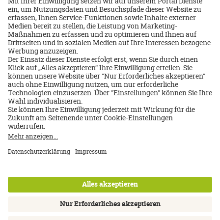
Über mich
Olaf Kwiczor
07141-905105
Email schreiben
Jetzt Beratungstermin
buchen
Über uns
Impressum
Datenschutz
AGB
Nutzungsbedingungen
Cookie Einstellungen
Kontakt
Newsletter
FAQ
Inhalte: Standards & Meldung
Barrierefreiheitserklärung