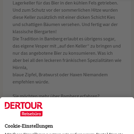
Lagerkeller für das Bier in den kühlen Fels getrieben.
Und zum Schutz vor der sommerlichen Hitze wurden
diese Keller zusätzlich mit einer dicken Schicht Kies
und schattigen Bäumen versehen. Und fertig war der
klassische Biergarten!
Die Tradition in Bamberg erlaubt es übrigens sogar,
das eigene Vesper mit „auf den Keller“ zu bringen und
nur das angebotene Bier zu konsumieren. Was ich
aber bei all den leckeren fränkischen Spezialitäten wie
Hörnla,
blaue Zipfel, Bratwurst oder Haxen Niemandem
empfehlen würde.
Sie möchten mehr über Bamberg erfahren?
Dann rufen Sie doch einfach an oder kommen Sie zu
uns ins Reisebüro!