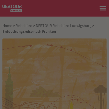
>
>
>
Home
Reisebüro
DERTOUR Reisebüro Ludwigsburg
Entdeckungsreise nach Franken