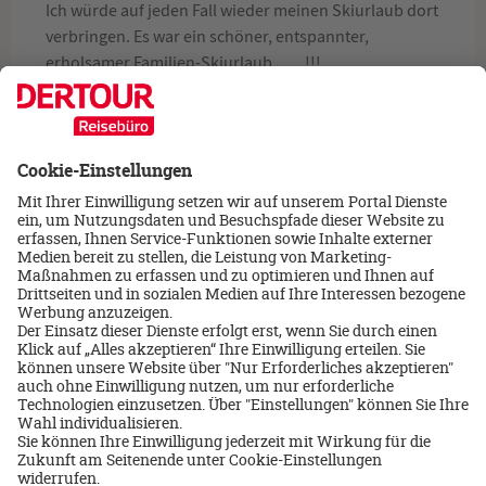
Ich würde auf jeden Fall wieder meinen Skiurlaub dort
verbringen. Es war ein schöner, entspannter,
erholsamer Familien-Skiurlaub. ..... !!!
Ihre
Eva Bohmann
Über mich
Eva Bohmann
05431-4019
Email schreiben
Jetzt Beratungstermin
buchen