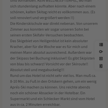
sind vorhanden. KEIN WELLNESS-TEMPEL, wo man
sich stundenlang aufhalten könnte. Aber nach einem
schönen, kalten Skitag reicht es vollkommen aus. (Es
soll renoviert und vergrößert werden !!)
Die Kinderskischule war direkt nebenan. Von unserem
Zimmer aus konnten wir sogar unseren Sohn bei
seinen ersten Skifahr-Versuchen beobachten.
Das Skigebiet von Heiligenblut ist kein absoluter
Kracher, aber für die Woche war es für mich und
meinen Mann absolut ausreichend. Außerdem war
der Skipass bei Buchung inklusive!! Es gibt Skipisten
von blau bis schwarz! Vorsicht vor der Skiroute!!
Absolut steil und megabuckelig!!!
Rund um das Hotel ist nicht sehr viel los. Man muß ca.
8-10 Min. zu Fuß in den Ortskern gehen, um ein wenig
Aprés-Ski machen zu können. Uns reichte abends
noch ein schöner Absacker in der Hotelbar. Ein
Supermarkt und ein Schlecker-Markt sind vom Hotel
aus in ca. 2 Minuten erreichbar.