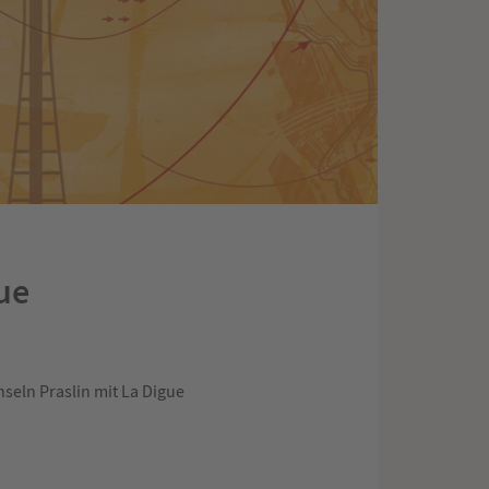
ue
seln Praslin mit La Digue