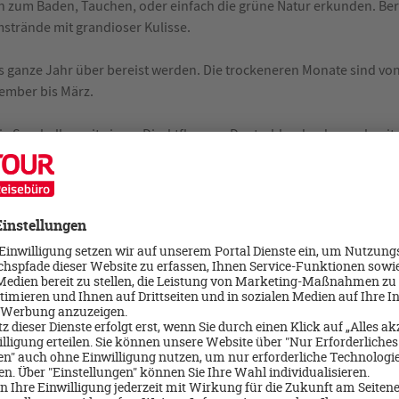
ch zum Baden, Tauchen, oder einfach die grüne Natur erkunden. Be
mstrände mit grandioser Kulisse.
s ganze Jahr über bereist werden. Die trockeneren Monate sind vo
zember bis März.
e Seychellen mit einem Direktflug von Deutschland, oder auch mit 
über Dubai. Der Hauptflughafen liegt auf Mahe.
 per Fähre, oder Flug auf Insel Praslin zu gelangen La Digue ist nur 
ung ist zu fliegen. Ist komfortabler und einfach schneller. Wer mi
die Fährüberfahrt verzichten. Der Flug dauert bis Praslin ca. 20 Min
en.
r bieten schon vorgefertigte Inselkombinationen mit unterschiedli
viduelle Inselkombinationen gebucht werden.
Cote d´ Footprint
ir 7 Nächte. Wir wohnten in der Bungalow Anlage
ows direkt am Cote d´Or Strand gelegen.
end, ideal für Kinder. Die Anlage liegt nur 500 Meter vom Ortszentru