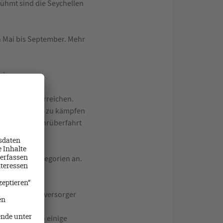
rühmt sind die Seychellen
n Mai bis September. Mehr
einer
per Fähre zu erreichen.
t Reiseübelkeit zu kämpfen
uten und die Fährüberfahrt
chen Hotelkategorien an.
s.
Eine Selbstversorger
m entfernt, wo einige