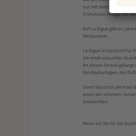
nur mit dem Fahrrad fort
Frühstücks Anlage mit nu
Auf La Digue gibt es zahl
Restaurants.
La Digue ist berühmt für 
die eindrucksvollen Grani
An diesen Strand gelangt m
Vanilleplantagen, der Duft
Sonst lässt sich die Insel
einen der schönen, roman
beobachten.
Wenn ich Sie für die Seych