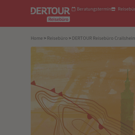
Beratungstermin
Reisebü
>
>
Home
Reisebüro
DERTOUR Reisebüro Crailshei