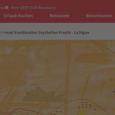
ros
Mein DERTOUR Reisebüro
Urlaub buchen
Reiseziele
Reisethemen
> Insel Kombination Seychellen Praslin - La Digue
m