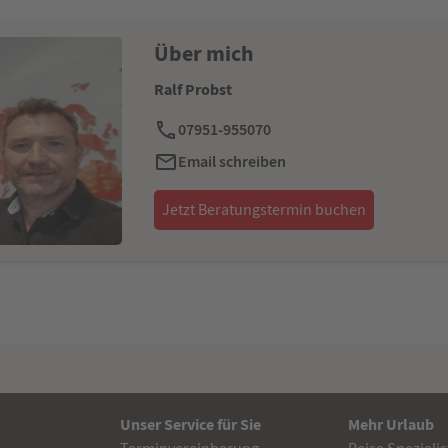
Über mich
Ralf Probst
07951-955070
Email schreiben
Jetzt Beratungstermin buchen
Unser Service für Sie
Mehr Urlaub