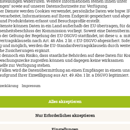
ants vorhanden sind.
amte Zeit einen Mietwagen gemietet. Die Straßen sind nicht im Bes
allzu viel Verkehr auf der Insel. Auf den Seychellen herrscht Linksve
 de Mai Nationalpark
. Dieser wurde 1983 zum UNESCO Weltkultur
de Mer, die größte Nuss der Welt. Der Park lässt sich auf gut gepfl
Flora und Fauna betrachtet werden kann. Entweder mit Guide, oder
Fond Ferdinand
ationalpark ist der
. Hier sind wirklich kaum Touri
eführten Guide besucht werden. Es müssen einige Stufen bewältigt 
beraubenden Ausblick über die Inselwelt der Seychellen.
Curieuse.
 ein Besuch auf die Schildkröten Insel
Die Fahrt mit dem Bo
tion der friedlichen Reptilien, die bis zu 300 Jahre alt werden könne
in ca. 30 Minuten von Praslin nach La Digue.
igue verbrachten wir 4 Nächte. La Digue ist wesentlich kleiner als P