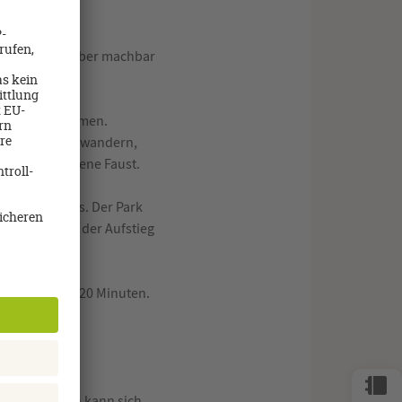
ten Zustand, aber machbar
rkehr.
erbe aufgenommen.
egten Pfaden bewandern,
 auch auf eigene Faust.
sten unterwegs. Der Park
werden. Aber der Aufstieg
ot dauert ca. 20 Minuten.
n.
raslin und man kann sich