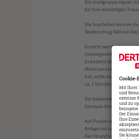
Die Inselgruppe eignet si
für Ihre vielzähligen Trau
Die Seychellen können da
Niederschlag fällt von De
Erreicht werden können di
Umsteigeverbindung z. B. 
Es besteht die Möglichkeit
Meine persönliche Empfehl
hat, sollte ebenfalls auf 
ca. 1 Stunde und 15 Minut
Die bekannten Veranstalte
Genauso können auch indi
Auf Praslin verbrachten w
Anlage mit nur 10 Bungal
Der Strand ist flachabfall