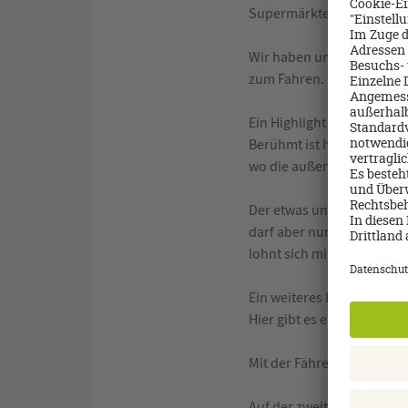
Supermärkte und Restaur
Wir haben uns für die ges
zum Fahren. Es gibt nicht 
Valle
Ein Highlight ist der
Berühmt ist hier die Coco 
wo die außergewöhnliche 
Der etwas unbekanntere N
darf aber nur mit einem g
lohnt sich mit einem atem
Ein weiteres Highlight ist
Hier gibt es eine Zuchtsta
Mit der Fähre gelangt man 
Auf der zweiten Insel La D