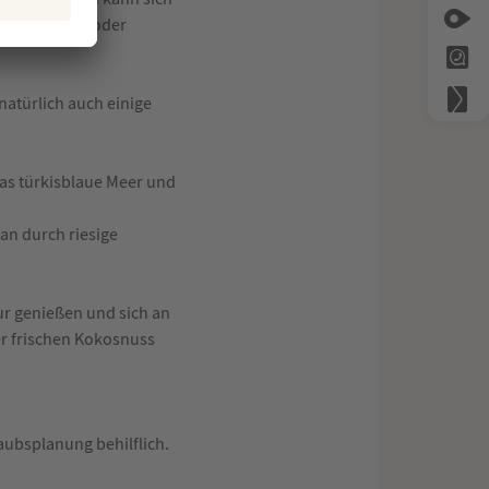
stversorger, oder
natürlich auch einige
Das türkisblaue Meer und
man durch riesige
tur genießen und sich an
r frischen Kokosnuss
laubsplanung behilflich.