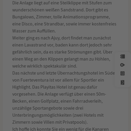
Die Anlage liegt auf eine Steilklippe mit Stufen zum
wunderschönen weißen Sandstrand. Dort gibt es
Bungalows, Zimmer, tolle Animationsprogramme,
eine Disco, eine Strandbar, sowie immer kostenfreies
Wasser zum Auffüllen.
Weiter ging es nach Ajuy, dort findet man zunächst
einen Lavastrand vor, baden kann dort jedoch sehr
gefährlich sein, da es starke Strömungen gibt. Über
einen Weg an den Klippen gelangt man zu Höhlen,
welche wirklich spektakulär sind.
Das nächste und letzte Übernachtungshotel im Süden
von Fuerteventura ist vor allem für Sportler ein
Highlight. Das Playitas Hotel ist genau dafür
vorgesehen. Die Anlage verfügt über einen 50m-
Becken, einen Golfplatz, einen Fahrradverleih,
unzählige Sportangebote sowie drei
Unterbringungsmöglichkeiten (zwei Hotels mit
Zimmern sowie Villen mit Privatpools).
Ich hoffe ich konnte Sie ein wenig für die Kanaren