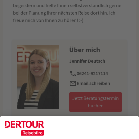
begeistern und helfe Ihnen selbstverständlich gerne
bei der Planung Ihrer nächsten Reise dort hin. Ich
freue mich von Ihnen zu hören! :-)
Über mich
Jennifer Deutsch
06241-9217114
Email schreiben
Jetzt Beratungstermin
buchen