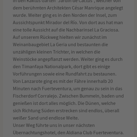
in den Kaktus Garten "Jardín de Cactus", welcher von
dem berühmten Architekten César Manrique angelegt
wurde. Weiter ging es in den Norden der Insel, zum
Aussichtspunkt Mirador del Río. Von dort aus hat man
eine tolle Aussicht auf die Nachbarinsel La Graciosa.
Auf unserem Rückweg hielten wir zunächst im
Weinanbaugebiet La Geria und bestaunten die
unzähligen kleinen Trichter, in welchen die
Weinstöcke angepflanzt werden. Weiter ging es durch
den Timanfaya Nationalpark, dort gibt es einige
Vorführungen sowie eine Rundfahrt zu bestaunen.
Von Lanzarote ging es mit der Fähre innerhalb 20
Minuten nach Fuerteventura, um genau zu sein in das
Fischerdorf Corralejo. Zwischen Bummeln, baden und
genießen ist dort alles möglich. Die Dünen, welche
sich Richtung Süden erstrecken sind endlos, überall
weißer Sand und endlose Weite.
Unser Weg führte uns in unser nächsten
Übernachtungshotel, den Aldiana Club Fuerteventura.