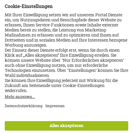
‹
›
Über uns