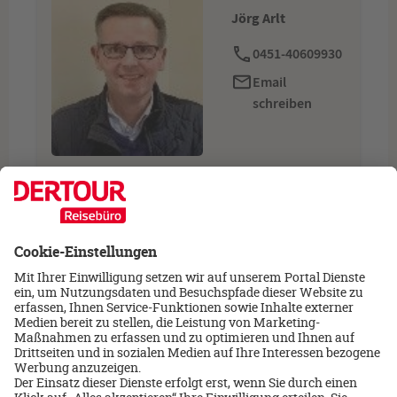
Jörg Arlt
0451-40609930
Email
schreiben
‹
›