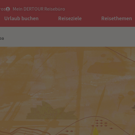
ros
Mein DERTOUR Reisebüro
Urlaub buchen
Reiseziele
Reisethemen
ba