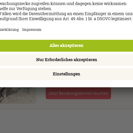
iche Tipps zu Hotels, Ausflügen und vieles mehr, die ich Ihnen ger
ch einfach mal im Büro.
Über mich
Astrid Kolzem
0221-733051
Email schreiben
Jetzt Beratungstermin buchen