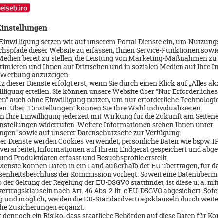
 man unbedingt immer die höhere Kategorie wählen. Am nächsten T
namigen Provinz, auch als das Athen Kubas genannt. Auf der Fahrt z
hs Tal der tausend Palmen, auch genannt Valle de Ju...
Tal, die Cueva de la Indios und natürlich eine Tabakfabrik, denn sc
ultur.
wir einen kurzen Halt an der höchsten Brücke (120 Meter), zwische
de Kulisse.
es heute zu unserem Mainevent nach Havanna. Wir wohnen im Hote
solutes Highlight ist. Es liegt mitten in der Stadt, bietet Luxus pur
 Hotel ist der Sonnenaufgang mit dem Blick aufs Kapitol mit der gol
ertour mit einem kubanischen Chauffeur steht an, einfach irre, Hav
aum, Kuba insgesamt mindestens eine Reise wert!
 und Spitzenservice gewohnt ist und im Urlaub seine Ruhe genießen 
stellen. Es könnte sonst sein, dass man mit dem Urlaubsziel Kuba n
 zu erkunden, das so ganz anders ist als unseres und bereit ist sic
 einzulassen, der wird in Kuba sicherlich viele neue Erfahrungen