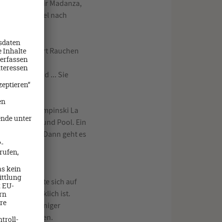
ag besuchen wir Madanza,
urück ins Hotel nach
hließlich gehört Rauchen
n Havanna und ... Sie
l Manzana Kempinski La
, Rooftop Bar und Pool. Ein
denen Kuppel. Dann geht es
anna pur.
möchte, sollte sich auf
icht so glücklich ist.
h auf einen weniger
 sammeln können.