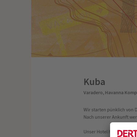
Kuba
Varadero, Havanna Komp
Wir starten pünklich von 
Nach unserer Ankunft werd
Unser Hotel hat eine tolle