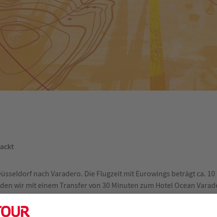
ackt
Düsseldorf nach Varadero. Die Flugzeit mit Eurowings beträgt ca. 1
en wir mit einem Transfer von 30 Minuten zum Hotel Ocean Varader
 Strandlage, wie eigentlich alle Hotels in dieser Region. Um auf der 