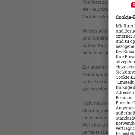
Komforts zu sein, sollte
die Hauptstadt der gleich
Varadero, kommen wir durc
Wir besuchen das Vinales 
und Kubalibre zur Landesk
Auf der Rückfahrt machen 
bietet eine atemberauben
Zur unserer Freude geht 
Habana, was für mich ein ab
tolles Erlebnis in diesem
gleich weiter. Eine Oldtim
Fazit: Havanna ist ein Tr
Allerdings wer Top Hotels
einen anderen Standard ein
Wer aber Lust hat ein Land
perfekten Lebensstandard