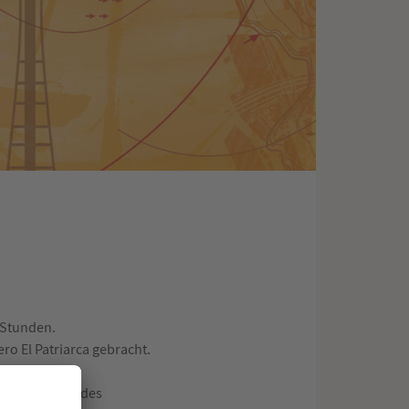
0 Stunden.
o El Patriarca gebracht.
sicheren Seite des