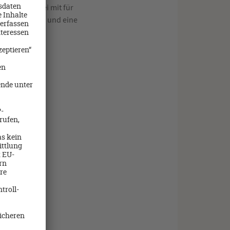
ische Bäckerei mit für
ffee, ein Cola und eine
 wert.