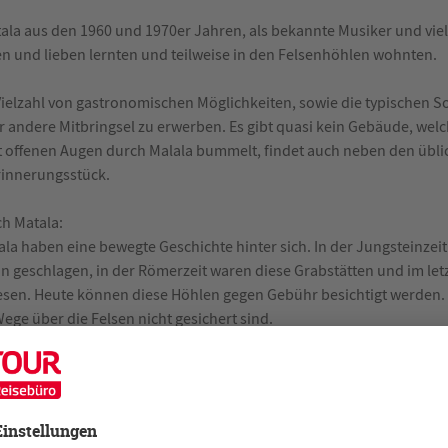
ala aus den 1960 und 1970er Jahren, als bekannte Musiker und viel
n und lieben lernten und teilweise in den Felsenhöhlen wohnten.
 Vielzahl von gastronomischen Möglichkeiten, sowie die typischen S
r andere Mitbringsel zu erwerben. Es gibt quasi kein Gebäude, welch
t offenen Augen durch Malala bummelt, findet auch neben den übli
rinnerungsstück.
h Matala:
la haben eine bewegte Geschichte hinter sich. In der Jungsteinzeit
n geschlagen, in der Römerzeit waren diese Grabstätten und im le
esen. Heute können diese Höhlen gegen Gebühr besichtigt werden. 
ege über die Felsen nicht gesichert sind.
eine Kapelle, teilweise in den Felsen gebaut im Ortskern von Matala.
 von Matala gelegen, welcher über einen Fußweg in 40 Minuten errei
d Stärkung nach der Besichtigung bietet sich neben den vielen Lok