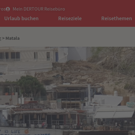
ros
Mein DERTOUR Reisebüro
Urlaub buchen
Reiseziele
Reisethemen
> Matala
g