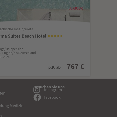
iechische Inseln/Kreta
ma Suites Beach Hotel
age/Halbpension
l. Flug ab/bis Deutschland
10.2026
767 €
p.P. ab
Besuchen Sie uns
instagram
sten
facebook
dung Medizin
: