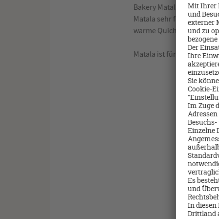
Bakery Matala an. Diese wi
Matala sehr fairen Preisen
warme Quiche € 7,50 bezah
Matala ist für mich – vor 