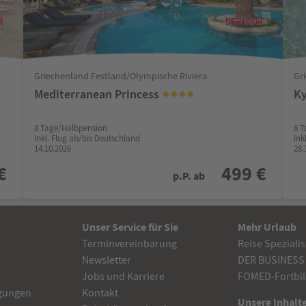
Griechenland Festland/Olympische Riviera
Gr
Mediterranean Princess
Ky
8 Tage/Halbpension
8 T
Inkl. Flug ab/bis Deutschland
Ink
14.10.2026
28.
€
499 €
p.P. ab
Unser Service für Sie
Mehr Urlaub
Terminvereinbarung
Reise Speziali
Newsletter
DER BUSINESS
Jobs und Karriere
FOMED-Fortbil
gungen
Kontakt
Unsere Inhalte