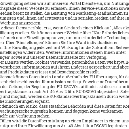
rd mittlerweile in 3. Generation geführt und ist eine typische griech
 welche es seit 1920 gibt. Im Mai 2024 haben wir für einen großen Ka
lt was in Ordnung ist.
allem in der Nebensaison, wenn etwas weniger los ist – einen Ausflug
Über mich
Georg Poppen
089-846037
Email schreiben
Jetzt Beratungstermin buchen