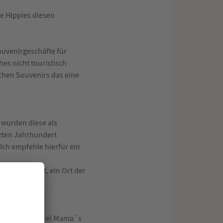
e Hippies diesen
ouvenirgeschäfte für
es nicht touristisch
chen Souvenirs das eine
 wurden diese als
tzten Jahrhundert
Ich empfehle hierfür ein
 Mitten im Ort, ein Ort der
chbar ist.
alen die Bäckerei Mama`s