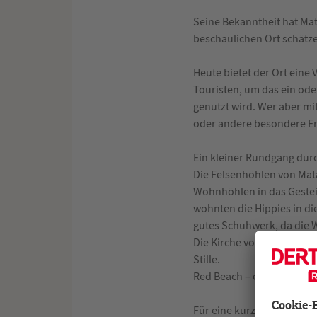
Seine Bekanntheit hat Mat
beschaulichen Ort schätze
Heute bietet der Ort eine
Touristen, um das ein ode
genutzt wird. Wer aber mi
oder andere besondere E
Ein kleiner Rundgang durc
Die Felsenhöhlen von Mata
Wohnhöhlen in das Gestei
wohnten die Hippies in di
gutes Schuhwerk, da die W
Die Kirche von Panagia. Kl
Stille.
Red Beach – etwas südlich
Für eine kurze Auszeit un