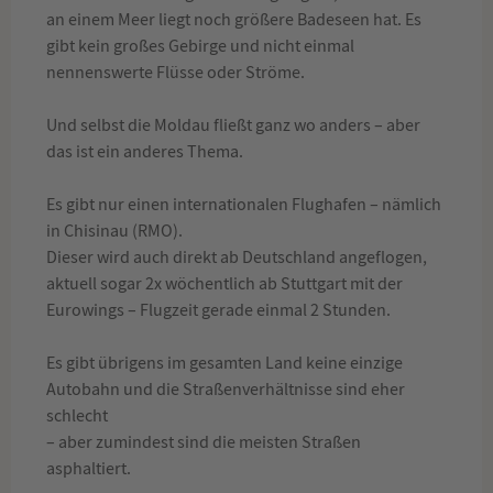
an einem Meer liegt noch größere Badeseen hat. Es
gibt kein großes Gebirge und nicht einmal
nennenswerte Flüsse oder Ströme.
Und selbst die Moldau fließt ganz wo anders – aber
das ist ein anderes Thema.
Es gibt nur einen internationalen Flughafen – nämlich
in Chisinau (RMO).
Dieser wird auch direkt ab Deutschland angeflogen,
aktuell sogar 2x wöchentlich ab Stuttgart mit der
Eurowings – Flugzeit gerade einmal 2 Stunden.
Es gibt übrigens im gesamten Land keine einzige
Autobahn und die Straßenverhältnisse sind eher
schlecht
– aber zumindest sind die meisten Straßen
asphaltiert.