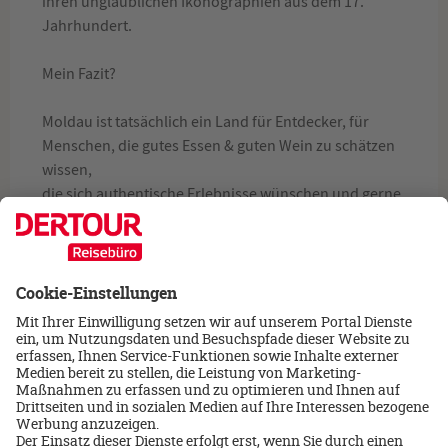
ihren unglaublichen Ikonographien aus dem 17.
Jahrhundert.
Mein Fazit?
Moldau ist tatsächlich ein Land für Entdecker, für
Menschen, die gutes Essen & guten Wein zu schätzen
wissen,
die sich authentische Erlebnisse wünschen und gerne
abseits der Massen Urlaub machen möchten. Und das
mitten in Europa!
Über mich
Olaf Kwiczor
07141-905105
Email schreiben