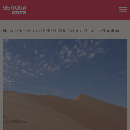
>
>
> Namibia
Home
Reisebüro
DERTOUR Reisebüro Wismar