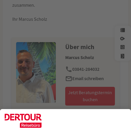
zusammen.
Ihr Marcus Scholz
Über mich
Marcus Scholz
03841-284032
Email schreiben
Jetzt Beratungstermin
buchen