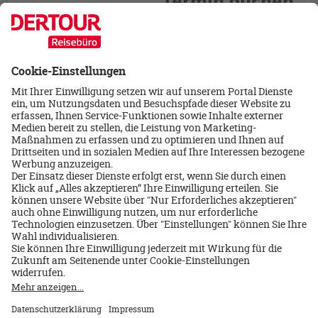
Termin buchen
USA/New York
Hotel Riu Plaza New York Times Square
8 Tage/Frühstück
Inkl. Flug ab/bis Deutschland
14.11.2026
1.678 €