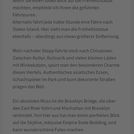
Wenn Sie einen tollen Blick auf die Freiheitsstatue
möchten, empfehle ich Ihnen die geführten
Fährtouren.
Alternativ fährt jede halbe Stunde eine Fähre nach
Staten Island. Hier sieht man die Freiheitsstatue
ebenfalls – allerdings aus etwas größerer Entfernung.
Mein nächster Stopp führte mich nach Chinatown.
Zwischen Kultur, Kulinarik und vielen kleinen Läden
mit Winkekatzen, spürt man den besonderen Charme
dieses Viertels. Authentisches asiatisches Essen,
Schachspieler im Park und bunt dekorierte Straßen
prägen das Bild.
Ein absolutes Muss ist die Brooklyn Bridge, die über
den East River führt und Manhattan mit Brooklyn
verbindet. Von hier aus hat man einen perfekten Blick
auf die Skyline, inklusive Empire State Building, und
kann wunderschöne Fotos machen.