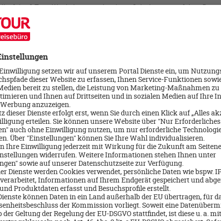
Albufeira 2 Tage Workshops und weitere Schulungen auf dem Prog
os - auch hier lädt der Ort zum bummeln und verweilen ein.
e:
raßenbahn die Altstadt Lissabons erkunden
ckeren Pastéis de Nata probrieren
 einem der vielen Weingüter
 die Auszeit genießen
dieses wunderschöne, abwechslungsreiche Land kennenzulernen? 