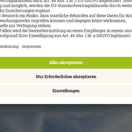
Über mich
Anja Krause
03841-284032
Email schreiben
Jetzt Beratungstermin buchen