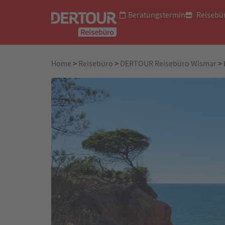
Beratungstermin
Reisebü
>
>
> 
Home
Reisebüro
DERTOUR Reisebüro Wismar