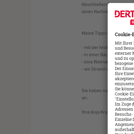
Abschließend standen in 
einen Nachmittag nach Lag
Meine Tipps für diese Reis
- mit der historischen St
- in einer Bäckerei die le
- eine Weinverkostung auf
- am Strand von Albufeira
Sie haben nun auch Lust 
an.
Ihre Anja Krause