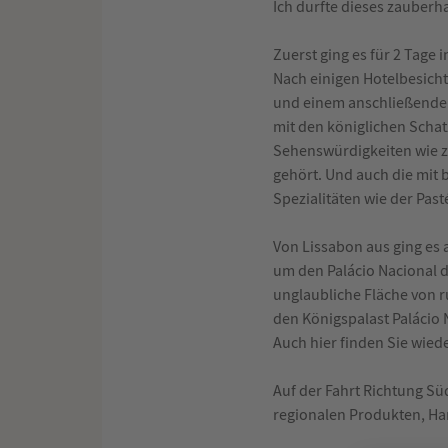
Ich durfte dieses zauberh
Zuerst ging es für 2 Tage
Nach einigen Hotelbesicht
und einem anschließenden
mit den königlichen Schatz
Sehenswürdigkeiten wie z
gehört. Und auch die mit 
Spezialitäten wie der Past
Von Lissabon aus ging es 
um den Palácio Nacional de
unglaubliche Fläche von 
den Königspalast Palácio N
Auch hier finden Sie wied
Auf der Fahrt Richtung Sü
regionalen Produkten, Ha