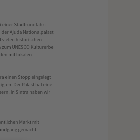
 einer Stadtrundfahrt
 der Ajuda Nationalpalast
t vielen historischen
ren zum UNESCO Kulturerbe
den mit lokalen
ra einen Stopp eingelegt
gten. Der Palast hat eine
rn. In Sintra haben wir
ntlichen Markt mit
rundgang gemacht.