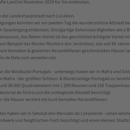
afte Land im November 2024 für Sie entdecken.
 in die Landeshauptstadt nach Lissabon.
igungen konnten wir am zweiten Tag die wunderschöne Altstadt bei
 Spaziergang entdecken. Einzigartige Sehenswürdigkeiten wie z.B.
museum, das Belem-Viertel ist das geschichtsträchtigste Viertel mi
um Beispiel das Kloster Mosteiro dos Jerónimos, das seit 40 Jah
bunt bemalten & glasierten Keramikfliesen geschmückten Häuser la
éis de Nata zum verweilen ein.
an die Westküste Portugals - unterwegs haben wir in Mafra und Sint
 Mafra - der größten Schloss- & Klosteranlage Portugals zu besichti
rund 38.000 Quadratmetern mit 1.200 Räumen und 156 Treppenhäuse
acional de Sintra und die umliegende Altstadt besichtigt.
er die Häuser verziert mit bunt bemalten Keramikfliesen.
den haben wir in Setubal den Mercado do Livramento - einen wöche
ndwerk und fangfrischen Fisch besichtigt und einen kleinen Stadt