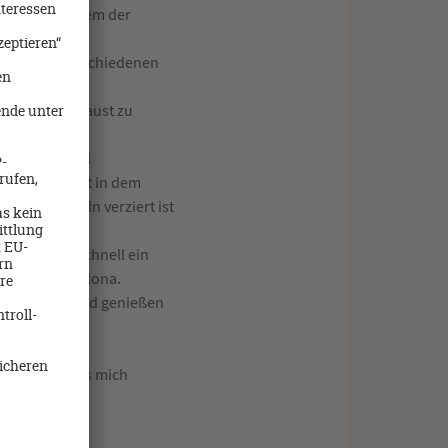
ndessen in einem der
der vielen verschiedenen
 auf eigene Faust zu
nden und wohl
ch einige Zeit in dem
Keramikziegeln verziert ist
 Bus muß.
ager, noch schnell ein
en Ziel Barcelona.
n Luxus an Bord genießen
d servieren.
e Schiff, dass mich