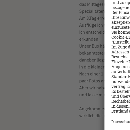
das Mittagessen am Pool G
Spezialitätenrestaurants n
Am 3.Tag erreichen wir CA
Ausflüge ich teilnehmen m
Ich entscheide mich für ei
erkunden.
Unser Bus hält nur weni
bekanntesten Sehenswürdi
danebenliegenden Königs
in die kleinen Gassen mi
Nach einer 1 ½ stündigen 
paar Fotos an der Pier un
Aber wir haben bis dahin
und lasse mir auf meinem
Angekommen in Barcelona v
wirklich die letzten Tage 