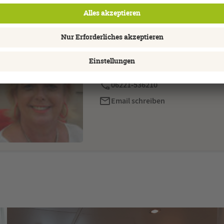
Über mich
Marion Schmidt
06221-536210
Email schreiben