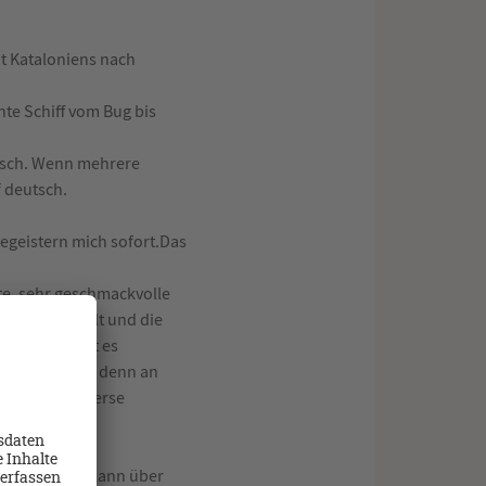
dt Kataloniens nach
nte Schiff vom Bug bis
lisch. Wenn mehrere
 deutsch.
egeistern mich sofort.Das
gte, sehr geschmackvolle
ht auf die Welt und die
rschrank gibt es
 gefüllt wird, denn an
 natürlich diverse
hnt werden.
ußen sitzen kann über