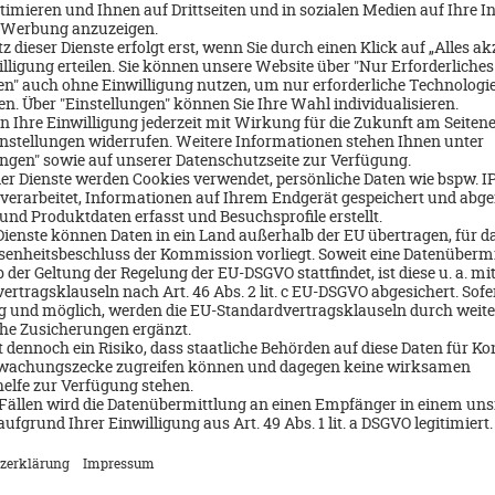
rill wo es täglich ein „Themen“ Buffet gibt bis zum opulenten Abe
atürlich auch hier alles inklusive.
DIZ in Andalusien und hier habe ich die Wahl der Qual an welchen 
öchte, denn auch die Landausflüge sind bei Seven Seas inklusive !
nen Bustransfer nach Sevilla und habe dort 5 Stunden Zeit die Stadt
ge Gehminuten von der berühmten und durchaus sehr beeindrucke
Kathedrale
gkeiten Sevilla`s der
mit Glockenturm. Ich verweile au
Alcazar
Plaza der Espana
palast
, schlender dann über den
der mit 
t schönen Cafes und Geschäften bevor ich schon wieder zurück zum
Busfahrt erreiche ich wieder unser schwimmendes zu Hause die Voy
d dann heißt es auch schon Leinen los zu unserem leider schon letzt
 noch einen weiteren sonnigen Seetag und ich kann nochmal all de
 bequemen Liegestuhl am Pooldeck einen kühlen Drink vom Stewar
erlasse ich nach einem leckeren Frühstück gut gestärkt das schön
mit viel Herzlichkeit aufgenommen hat.