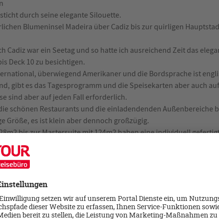
n
ticht durch seine elegante Silouette.
rrlichen Blumeninsel Madeira über Cadiz bis zur quirligen Hauptsta
h Cadiz war ein Seetag und so hatte ich ausreichend Zeit das elega
s Deck 10 zu besichtigen.
nternational, überwiegend Amerikaner und die Bordsprache ist eng
nd, gibt es das Tagesprogramm und die Speisekarten aber auch auf
 sind aber auf jeden Fall erforderlich.
, die schönen Restaurants und die einladendenden Außenbereiche b
ige Größe, es ist klein aber dennoch großzügig.
 28m2 bis zur Mastersuite mit 124m2 haben eine individuell geferti
te eigene Veranda, hier kann der Gast die täglich wandelnde Aussic
sönlichen Luxus Oase aus genießen.Neben einem begehbaren Kleide
ine Minibar die nach den persönlichen Getränkewünschen der Gäste
egal ob ein namhafter Champagner, edle Weine, Bier, Spirituosen und
h jeder Wunsch erfüllt.
mit das Wichtigste auf einem Schiff, das Essen, muss unbedingt erwä
k im Restaurant La Veranda, wo man bei schönem Wetter auch dra