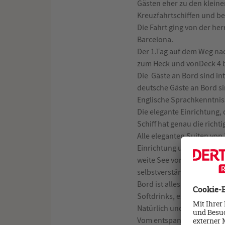
Gästen eher zu den kleine
Kreuzfahrtschiffen und bes
Die Fahrt ging von der he
Barcelona.
Der 1.Tag auf dem Weg nac
zum Heck und vonDeck 4 bi
Die Gäste an Bord sind i
deutsche Gäste an Bord si
Englische Sprachkenntnisse
Die elegante Einrichtung
Schiff hat genau die richt
Alle eleganten Suiten von
Einrichtung und eine priva
weite See von seiner per
selbstverständlich auch e
Bord ist alles inklusive, 
Softdrinks, es wird einfac
Natürlich und das ist ja 
Vom entspannten Frühstüc