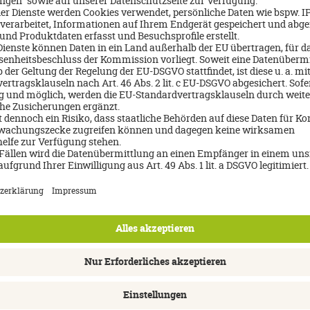
e verbrachten wir noch drei super schöne Tage in einem der ältest
dische Königsfamilie hat dort Ihre Sommerresidenz. Hua Hin ist ein
 Auch hier herrscht reges Nachtleben auf dem Night Bazar. Neben 
 jede Menge Möglichkeiten Shoppen zu gehen.
Über mich
Antje Piesendel
037421-22481 oder 09281-89815
Email schreiben
Jetzt Beratungstermin buchen