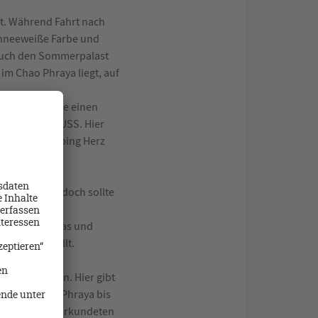
gt. Während Fahrt nach
chneeweiße Farbe und
 Auch den Sommerpalast
 im Chao Phraya liegt, auf
r wieder gerne einen
atürlich ein MUSS. Hier
sst das Shopping Herz
Geschmack. Jedoch sollte
 Mangos, Papayas und
sen hergestellt.
rkundet haben. Hier gibt
auf dem Chao Phraya bis
rsmitteln und erkundeten