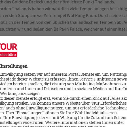
ch das Goldene Dreieck und der nördlichste Punkt Thailands.
orden Thailands haben wir natürlich viele Tempelanlagen besichti
en ersten Stopp am weißen Tempel Wat Rong Khun. Durch seine s
ebt sich der Tempel von den üblichen thailändischen Tempeln ab.
suchten wir und ließen den Ba Pa-In Palace, welcher auf einer Insel
hoppen nicht zu kurz. An unzähligen Nachtmärkten legten wir imme
 in Chiang Mai, welcher sogar der größte in Thailand sein soll, ist n
eschmack – Taschen, Klamotten, Schmuck, Deko und vieles mehr lä
schen Currys geben Fleisch und Fischgerichten erst den richtigen 
vergessen, denn die thailändische Schärfe hat es wirklich in sich!
te in Hülle und Fülle wachsen. Ananas waren jetzt reif, Erdbeeren,
uffet. Mit der Milch der Kokosnüsse werden die leckersten Süßspei
 Bangkok sollte jeder einmal mit dem Tuk Tuk und dem Sky Train e
n. Wir starteten unsere Tour durch Bangkok mit einer Bootsfahrt 
bierten uns im Laufe des Tages weiter an den öffentlichen Verkeh