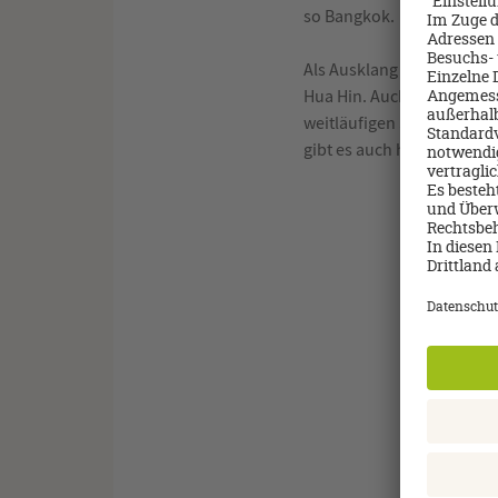
so Bangkok.
Als Ausklang unserer Reis
Hua Hin. Auch die thailän
weitläufigen Sandstrand.
gibt es auch hier wieder