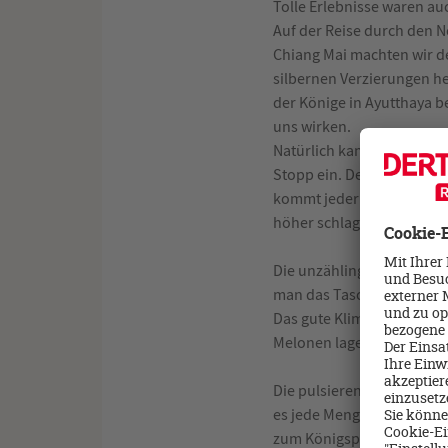
Tolle Erlebnisse waren au
Auf der Reise durch den N
Chiang Mai machten wir d
silbernen Verzierungen h
der Könige in Ayutthaya be
uns wirken.
Natürlich kam auch das S
Stopp ein. Der Night Bazar
kommt jeder auf seinen G
höher schlagen.
Die unzählingen thailändi
man das Taschentuch nicht 
Das gute Klima läßt Früch
Melonen lagen auf jedem B
Die pulsierende Metropole
es jede Menge zu entdecke
zum Königspalast. Wir pro