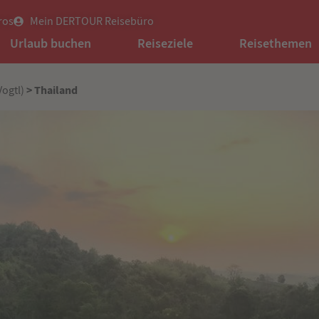
ros
Mein DERTOUR Reisebüro
Urlaub buchen
Reiseziele
Reisethemen
> Thailand
ogtl)