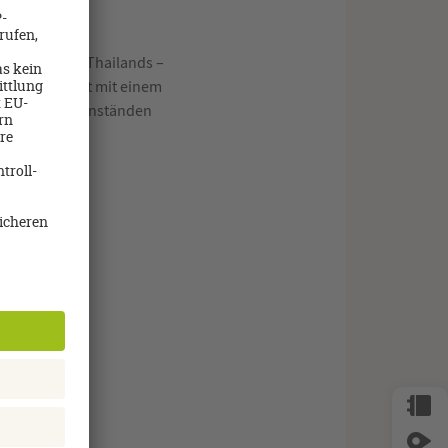
en Seebädern Thailands –
 super Badeort mit einem
Massagen, Essenständen