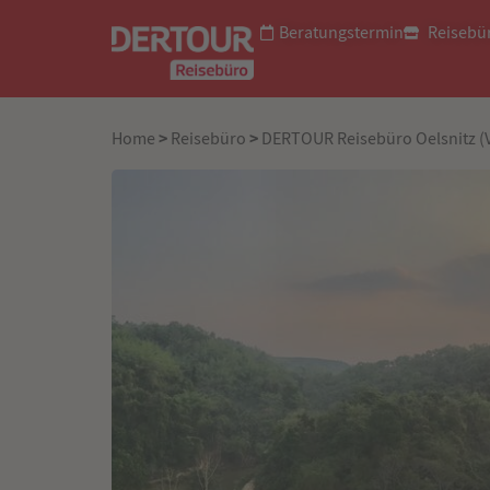
Beratungstermin
Reisebü
>
>
Home
Reisebüro
DERTOUR Reisebüro Oelsnitz (V