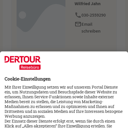
Wilfried Jahn
030-2559290
Email
schreiben
‹
›