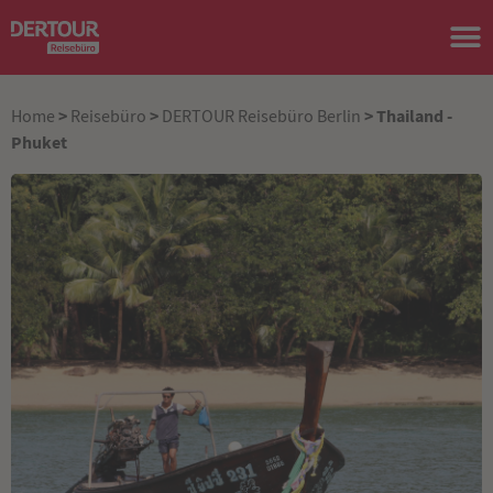
>
>
> Thailand -
Home
Reisebüro
DERTOUR Reisebüro Berlin
Phuket