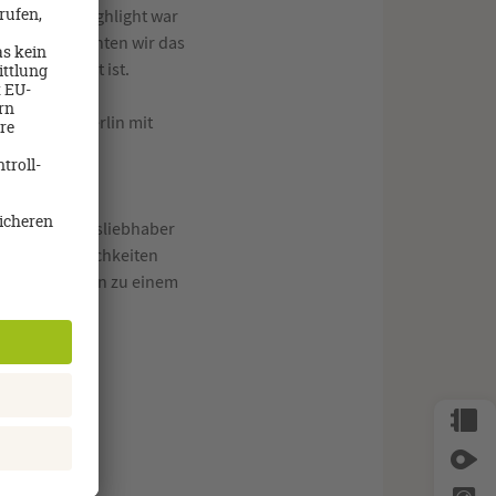
in weiteres Highlight war
es Tages besuchten wir das
-Spa bekannt ist.
astir nach Berlin mit
e und Wellnessliebhaber
Freizeitmöglichkeiten
macht Tunesien zu einem
ratung und