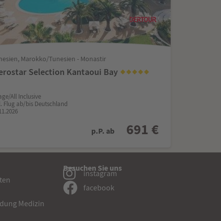
nesien, Marokko/Tunesien - Monastir
erostar Selection Kantaoui Bay
age/All Inclusive
l. Flug ab/bis Deutschland
11.2026
691 €
p.P. ab
Besuchen Sie uns
instagram
sten
facebook
dung Medizin