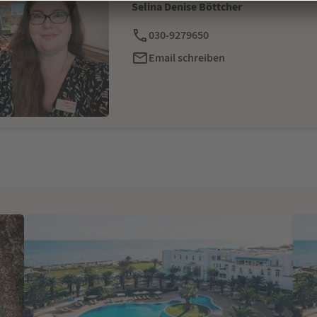
Selina Denise Böttcher
030-9279650
Email schreiben