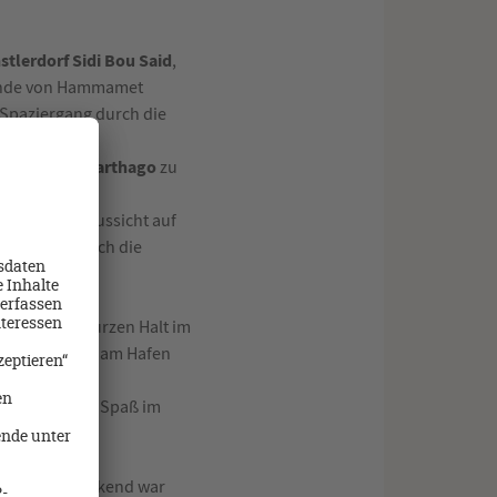
stlerdorf Sidi Bou Said
,
Stunde von Hammamet
 Spaziergang durch die
üste hat.
Karthago
rabungen von
zu
pektakulären Aussicht auf
bummelten durch die
 wir einen kurzen Halt im
vielen Yachten am Hafen
en, Baden und Spaß im
ders beeindruckend war