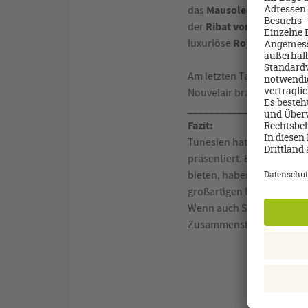
Mausoleum von Habi
das
Ribat von Monastir
der
, 
Royal Thalassa
luxuriöse
Am letzten Tag der Reise 
Nouvelair brachte uns nac
_____________________
Fazit:
Tunesien hat sich als abw
präsentiert. Besonders di
bieten, haben uns beeind
großartigen Urlaubsziel.
Wenn auch Sie Tunesien e
Zusammenstellung Ihrer T