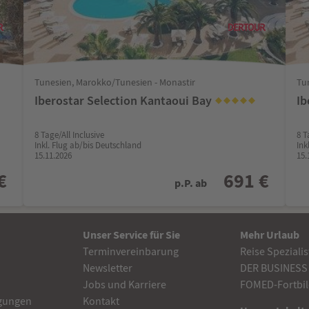
Tunesien, Marokko/Tunesien - Monastir
Tu
Iberostar Selection Kantaoui Bay
Ib
8 Tage/All Inclusive
8 T
Inkl. Flug ab/bis Deutschland
Ink
15.11.2026
15.
€
691 €
p.P. ab
Unser Service für Sie
Mehr Urlaub
Terminvereinbarung
Reise Speziali
Newsletter
DER BUSINESS
Jobs und Karriere
FOMED-Fortbil
gungen
Kontakt