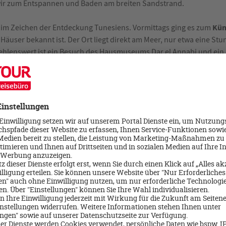
wir zum Entspannen und Baden am breiten Sandstrand.
Kün
z im Zeichen der Entdeckung Tunesiens. Vormittags ging es zum
 Häuser bekannt ist. Der Ort liegt direkt am Meer, nur etwa eine 
ehlenswert ist ein Besuch des Hausmuseums Dar el Annabi und ein
m Aussichtspunkt, von dem aus man eine grandiose Sicht auf die K
te gibt es in nur ein paar Fahrminuten von Sidi Bou Said die Ausg
 Mittagessen: „The Cliff“. Hier gab es exzellentes Essen mit einer s
Hammamet
kundeten wir die Altstadt von
, spazierten zum Fort, 
n traditionellen tunesischen Tee im Café bei den Meerjungfrauen.
Sousse
 weiter in die Region rund um
. Auf dem Weg dorthin machten
t El Kantaoui
. Hier spazierten wir am Sandstrand, bestaunten die 
f das Meer.
Monastir
eiter nach
, wo wir den Nachmittag wieder zum Entspann
en wir einen Spaziergang durch die Altstadt von Monastir. Beson