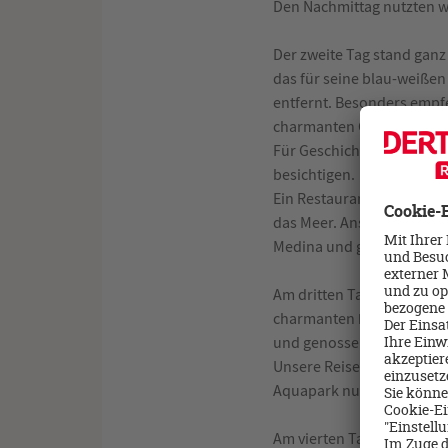
Den Nachmittag nutzten 
Der zweite Tag stand gan
das für seine blau-weißen
entfernt. Besonders empf
charmanten Gassen bis zu
Für Geschichtsinteressier
besichtigen.
Ein Restauranttipp für das
das Meer. Anschließend er
Medina und genossen eine
Am dritten Tag fuhren wir
Hafenort Por
charmanten
und genossen den Blick au
Unsere Reise führte uns w
Aquapark nutzten.
Am vierten Tag unternahm