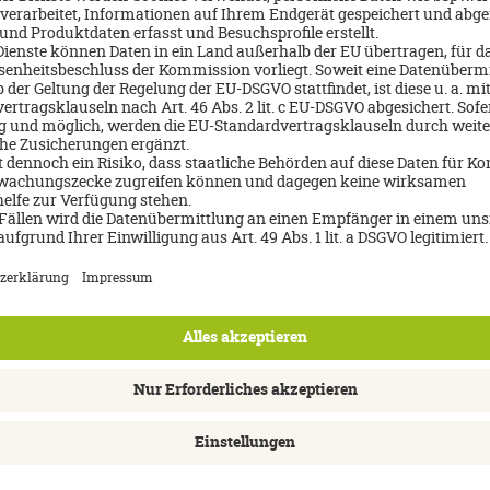
b Bourguiba
, in dem der erste Präsident Tunesiens beigesetzt ist. E
der als Kulisse für den Film „Life of Brian“ diente. Zum Abschluss d
 Monastir
, welches besonders für sein großes und schönes Thalasso
hieß es leider schon wieder Abschied nehmen. Der Rückflug von Mon
h insgesamt 5 erlebnisreichen Tagen wieder zurück in die Heimat.
___________________
echslungsreiches Reiseziel für Sonnenhungrige, Kulturinteressiert
e weitläufigen Hotelanlagen, die Entspannung und auch zahlreiche 
ruckt. Die Kombination aus Kultur, Natur und luxuriösem Komfort 
ntdecken möchten, stehe ich Ihnen gerne für eine ausführliche Be
raumreise zur Verfügung.
Über mich